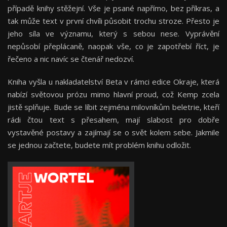
případě knihy stěžejní. Vše je psané napřímo, bez příkras, a
tak může text v první chvíli působit trochu stroze. Přesto je
jeho síla ve významu, který s sebou nese. Vyprávění
nepůsobí přeplácaně, naopak vše, co je zapotřebí říct, je
řečeno a nic navíc se čtenář nedozví.
Kniha vyšla u nakladatelství Beta v rámci edice Okraje, která
nabízí světovou prózu mimo hlavní proud, což Kemp zcela
jistě splňuje. Bude se líbit zejména milovníkům beletrie, kteří
rádi čtou text s přesahem, mají slabost pro dobře
vystavěné postavy a zajímají se o svět kolem sebe. Jakmile
se jednou začtete, budete mít problém knihu odložit.