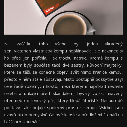
Na začátku toho všeho byl jeden ukradený
sen. Victorien vlastnictví kempu neplánovala, ale nakonec si
ho přeci jen pořídila. Tak trochu natruc. Kromě kempu s
bazénem byly součástí také dvě sestry. Původní majitelky,
které se těší, že konečně objeví svět mimo hranice kempu,
přesto v něm stále zůstávají. Místo postupně poskytne azyl
celé řadě rozličných hostů, mezi kterými například nechybí
celebrita utíkající před skandálem, bývalý voják, unavený
otec nebo milenecký pár, který hledá útočiště. Nesourodé
postavy tak spojuje společný prostor kempu. Všichni jsou
uzavřeni do pomyslné časové kapsle a předloženi čtenáři na
bližší prozkoumání.