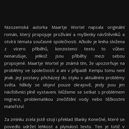
Nizozemská autorka Maartje Wortel napsala originální
román, který propojuje prožívání a myšlenky návštěvníků a
otvírá témata současné společnosti. Ačkoliv je kniha složena
z vícero příběhů, konzistenci textu to vůbec
nenarušuje, jelikož jsou příběhy mezi sebou
propojené. Maartje Wortel je známá tím, že upozorňuje na
problémy ve společnosti a ani v případě Kempu tomu není
jinak. Její postavy přicházejí do styku s aktuálními problémy
světa. Někdy se objeví pouze okrajově, jindy jsou jim
návštěvníci plně vystaveni. Můžeme se setkat s problémem
migrace, problematikou znečištění vody nebo těžkostmi
mateřství.
Za zmínku zcela jistě stojí i překlad Blanky Konečné, které se
povedlo udržet lehkost a plynulost textu. Ten je totiž v