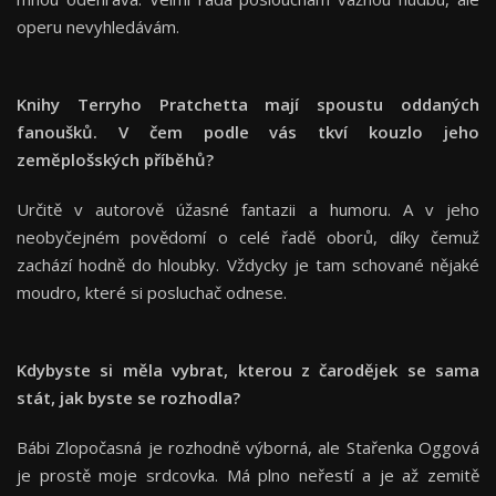
operu nevyhledávám.
Knihy Terryho Pratchetta mají spoustu oddaných
fanoušků. V čem podle vás tkví kouzlo jeho
zeměplošských příběhů?
Určitě v autorově úžasné fantazii a humoru. A v jeho
neobyčejném povědomí o celé řadě oborů, díky čemuž
zachází hodně do hloubky. Vždycky je tam schované nějaké
moudro, které si posluchač odnese.
Kdybyste si měla vybrat, kterou z čarodějek se sama
stát, jak byste se rozhodla?
Bábi Zlopočasná je rozhodně výborná, ale Stařenka Oggová
je prostě moje srdcovka. Má plno neřestí a je až zemitě