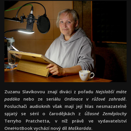
Zuzanu Slavíkovou znají diváci z pořadu
Nejslabší máte
padáka
nebo ze seriálu
Ordinace v růžové zahradě
.
Posluchači audioknih však mají její hlas nesmazatelně
spjatý se sérií o čarodějkách z
Úžasné Zeměplochy
Terryho Pratchetta, v níž právě ve vydavatelství
OneHotBook vychází nový díl
Maškaráda
.