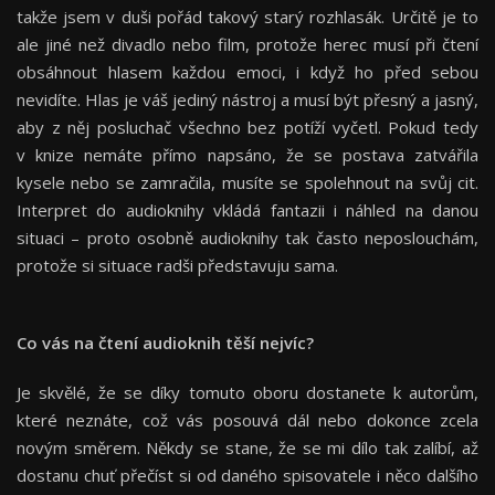
takže jsem v duši pořád takový starý rozhlasák. Určitě je to
ale jiné než divadlo nebo film, protože herec musí při čtení
obsáhnout hlasem každou emoci, i když ho před sebou
nevidíte. Hlas je váš jediný nástroj a musí být přesný a jasný,
aby z něj posluchač všechno bez potíží vyčetl. Pokud tedy
v knize nemáte přímo napsáno, že se postava zatvářila
kysele nebo se zamračila, musíte se spolehnout na svůj cit.
Interpret do audioknihy vkládá fantazii i náhled na danou
situaci – proto osobně audioknihy tak často neposlouchám,
protože si situace radši představuju sama.
Co vás na čtení audioknih těší nejvíc?
Je skvělé, že se díky tomuto oboru dostanete k autorům,
které neznáte, což vás posouvá dál nebo dokonce zcela
novým směrem. Někdy se stane, že se mi dílo tak zalíbí, až
dostanu chuť přečíst si od daného spisovatele i něco dalšího