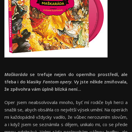
Maškaráda
se trefuje nejen do operního prostředí, ale
třeba i do klasiky
Fantom opery
. Vy jste někde zmiňovala,
že zpěvohra vám úplně blízká není…
Oper jsem neabsolvovala mnoho, byť mí rodiče byli herci a
snažili se, abych obsáhla co největší výsek umění. Na operách
mi každopádně vždycky vadilo, že vůbec nerozumím slovům,
a i když jsem se seznámila s dějem, unikalo mi, co se přede
mnou odehrává. Velmi ráda poslouchám vážnou hudbu, ale