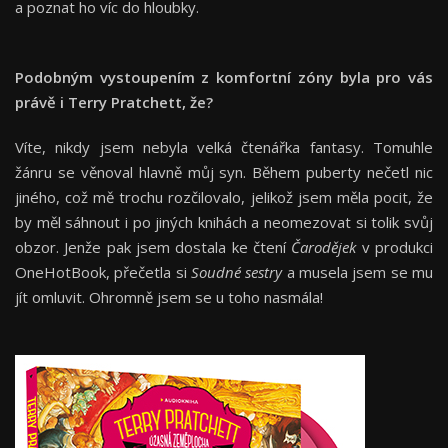
a poznat ho víc do hloubky.
Podobným vystoupením z komfortní zóny byla pro vás
právě i Terry Pratchett, že?
Víte, nikdy jsem nebyla velká čtenářka fantasy. Tomuhle
žánru se věnoval hlavně můj syn. Během puberty nečetl nic
jiného, což mě trochu rozčilovalo, jelikož jsem měla pocit, že
by měl sáhnout i po jiných knihách a neomezovat si tolik svůj
obzor. Jenže pak jsem dostala ke čtení
Čarodějek
v produkci
OneHotBook, přečetla si
Soudné sestry
a musela jsem se mu
jít omluvit. Ohromně jsem se u toho nasmála!