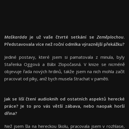
Maškaráda
je už vaše čtvrté setkání se
Zeměplochou
.
Představovala více než roční odmlka výraznější překážku?
Jediné postavy, které jsem si pamatovala z minula, byly
Stařenka Oggová a Bábi Zlopočasná. V knize se nicméně
objevuje řada nových hrdinů, takže jsem na nich mohla začít
pracovat od píky, aniž bych musela štrachat v paměti.
Jak se liší čtení audioknih od ostatních aspektů herecké
práce? Je to pro vás větší zábava, nebo naopak horší
dřina?
Než jsem šla na hereckou školu, pracovala jsem v rozhlase,