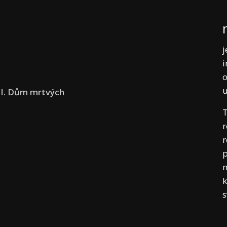
j
i
o
II. Dům mrtvých
T
r
r
p
m
k