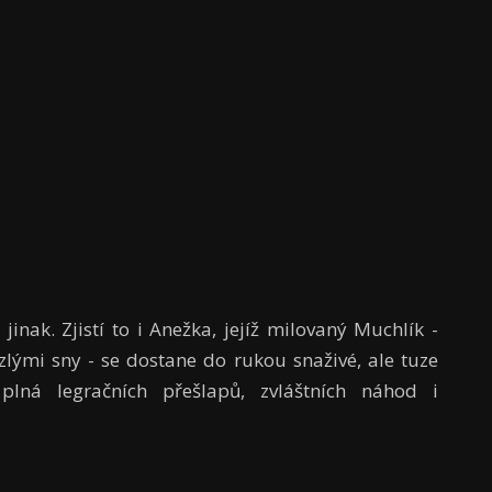
inak. Zjistí to i Anežka, jejíž milovaný Muchlík -
 zlými sny - se dostane do rukou snaživé, ale tuze
 plná legračních přešlapů, zvláštních náhod i