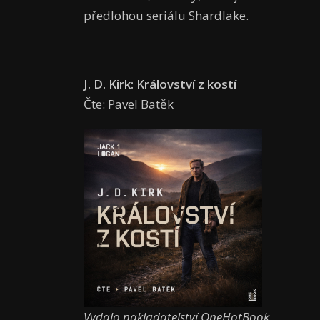
předlohou seriálu Shardlake.
J. D. Kirk: Království z kostí
Čte: Pavel Batěk
Vydalo nakladatelství OneHotBook