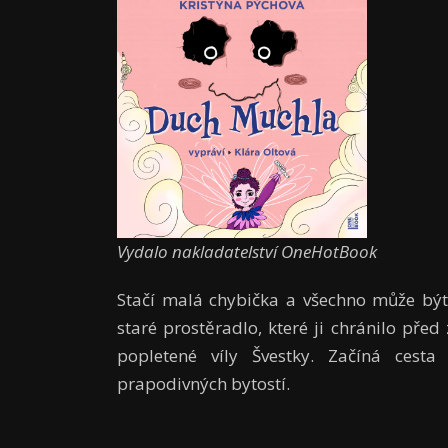
Vydalo nakladatelství OneHotBook
Stačí malá chybička a všechno může být j
staré prostěradlo, které ji chránilo před
popletené víly Švestky. Začíná cesta
prapodivných bytostí.