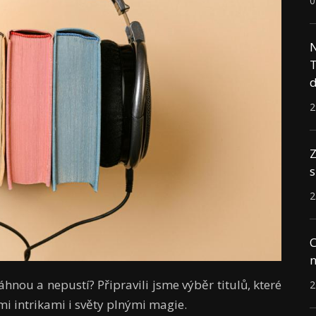
0
N
T
d
2
Z
s
2
C
n
hnou a nepustí? Připravili jsme výběr titulů, které
2
mi intrikami i světy plnými magie.