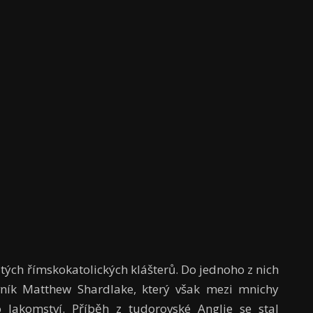
hatých římskokatolických klášterů. Do jednoho z nich
vník Matthew Shardlake, který však mezi mnichy
o lakomství. Příběh z tudorovské Anglie se stal