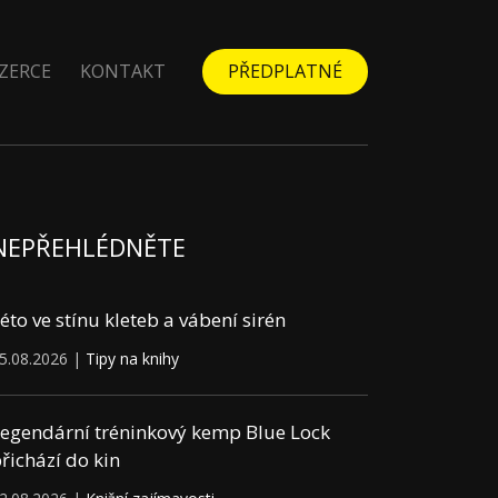
ZERCE
KONTAKT
PŘEDPLATNÉ
NEPŘEHLÉDNĚTE
éto ve stínu kleteb a vábení sirén
5.08.2026 |
Tipy na knihy
egendární tréninkový kemp Blue Lock
řichází do kin