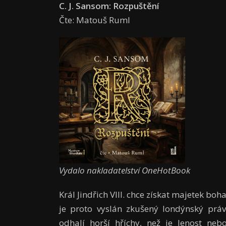
C. J. Sansom: Rozpuštění
Čte: Matouš Ruml
Vydalo nakladatelství OneHotBook
Král Jindřich VIII. chce získat majetek bo
je proto vyslán zkušený londýnský prá
odhalí horší hříchy, než je lenost neb