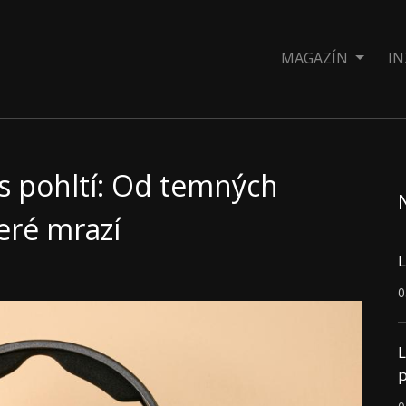
MAGAZÍN
IN
ás pohltí: Od temných
teré mrazí
L
0
L
p