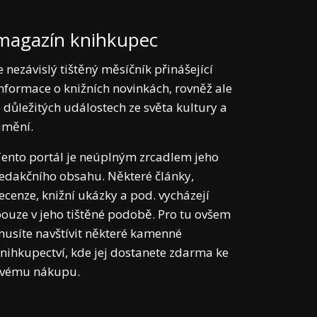
magazín knihkupec
e nezávislý tištěný měsíčník přinášející
nformace o knižních novinkách, rovněž ale
 důležitých událostech ze světa kultury a
umění.
ento portál je neúplným zrcadlem jeho
edakčního obsahu. Některé články,
ecenze, knižní ukázky a pod. vycházejí
ouze v jeho tištěné podobě. Pro tu ovšem
usíte navštívit některé kamenné
nihkupectví, kde jej dostanete zdarma ke
svému nákupu.