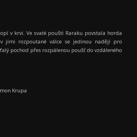
opí v krvi. Ve svaté poušti Raraku povstala horda
 v jimi rozpoutané válce se jedinou nadějí pro
zoufalý pochod přes rozpálenou poušť do vzdáleného
Šimon Krupa