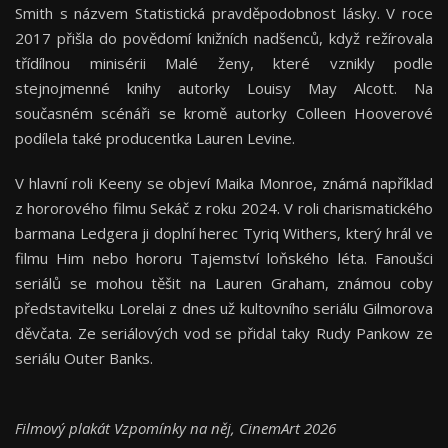
Smith s názvem Statistická pravděpodobnost lásky. V roce
2017 přišla do povědomí knižních nadšenců, když režírovala
třídílnou minisérii Malé ženy, které vznikly podle
stejnojmenné knihy autorky Louisy May Alcott. Na
současném scénáři se kromě autorky Colleen Hooverové
podílela také producentka Lauren Levine.
V hlavní roli Keeny se objeví Maika Monroe, známá například
z hororového filmu Sekáč z roku 2024. V roli charismatického
barmana Ledgera ji doplní herec Tyriq Withers, který hrál ve
filmu Him nebo hororu Tajemství loňského léta. Fanoušci
seriálů se mohou těšit na Lauren Graham, známou coby
představitelku Lorelai z dnes už kultovního seriálu Gilmorova
děvčata. Ze seriálových vod se přidal taky Rudy Pankow ze
seriálu Outer Banks.
Filmový plakát Vzpomínky na něj, CinemArt 2026