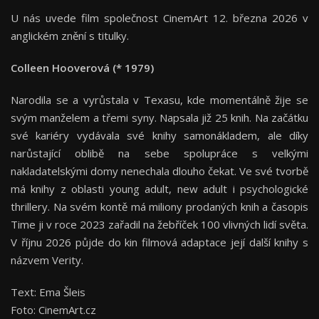
U nás uvede film společnost CinemArt 12. března 2026 v
anglickém znění s titulky.
Colleen Hooverová (* 1979)
Narodila se a vyrůstala v Texasu, kde momentálně žije se
svým manželem a třemi syny. Napsala již 25 knih. Na začátku
své kariéry vydávala své knihy samonákladem, ale díky
narůstající oblibě na sebe spolupráce s velkými
nakladatelskými domy nenechala dlouho čekat. Ve své tvorbě
má knihy z oblasti young adult, new adult i psychologické
thrillery. Na svém kontě má miliony prodaných knih a časopis
Time ji v roce 2023 zařadil na žebříček 100 vlivných lidí světa.
V říjnu 2026 půjde do kin filmová adaptace její další knihy s
názvem Verity.
Text: Ema Šleis
Foto: CinemArt.cz