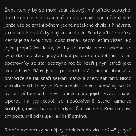
Život Kenny by se mohl zdát šťastný, má přítele Scottyho,
do kterého je zamilovaná až po uši, a navíc spolu čekají dítě.
Jenže vše se změní během jedné nečekané chvíle. Při návratu
z romantické schůzky mají autonehodu. Scotty při ní zemře a
Kenna je za svou chybu odsouzena k sedmi letům vězení. Po
jejím propuštění doufá, že by se mohla znovu shledat se
svojí dcerou, která jí byla hned po porodu odebrána. Jejími
opatrovníky se stali Scottyho rodiče, kteří ji nyní střeží jako
oko v hlavě. Rány jsou i po letech stále hodně hluboké a
prarodiče se tak snaží setkání matky a dcery zabránit. Nikdo
z okolí nevěří, že by se Kenna mohla změnit, a obávají se, že
by její přítomnost znovu přinesla do jejich života chaos.
Oporou na její cestě se neočekávaně stane kamarád
Scottyho, místní barman Ledger. Čím víc se s Kennou baví,
tím postupně odhaluje i její další stránku.
Román Vzpomínky na něj byl přeložen do více než 45 jazyků