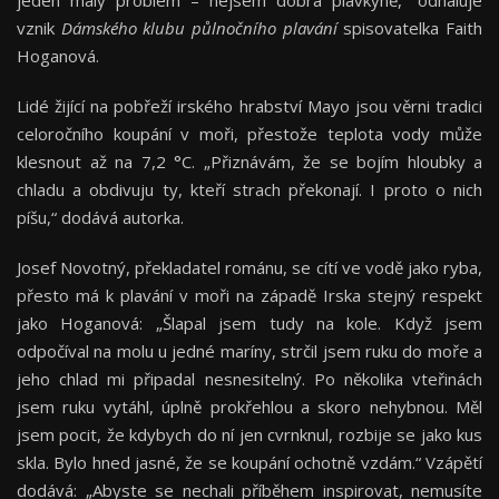
jeden malý problém – nejsem dobrá plavkyně,“ odhaluje
vznik
Dámského klubu půlnočního plavání
spisovatelka Faith
Hoganová.
Lidé žijící na pobřeží irského hrabství Mayo jsou věrni tradici
celoročního koupání v moři, přestože teplota vody může
klesnout až na 7,2 °C. „Přiznávám, že se bojím hloubky a
chladu a obdivuju ty, kteří strach překonají. I proto o nich
píšu,“ dodává autorka.
Josef Novotný, překladatel románu, se cítí ve vodě jako ryba,
přesto má k plavání v moři na západě Irska stejný respekt
jako Hoganová: „Šlapal jsem tudy na kole. Když jsem
odpočíval na molu u jedné maríny, strčil jsem ruku do moře a
jeho chlad mi připadal nesnesitelný. Po několika vteřinách
jsem ruku vytáhl, úplně prokřehlou a skoro nehybnou. Měl
jsem pocit, že kdybych do ní jen cvrnknul, rozbije se jako kus
skla. Bylo hned jasné, že se koupání ochotně vzdám.“ Vzápětí
dodává: „Abyste se nechali příběhem inspirovat, nemusíte