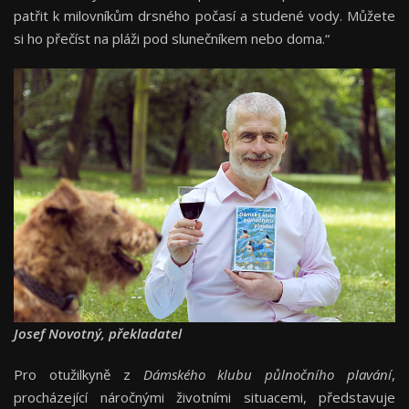
patřit k milovníkům drsného počasí a studené vody. Můžete
si ho přečíst na pláži pod slunečníkem nebo doma.“
Josef Novotný, překladatel
Pro otužilkyně z
Dámského klubu půlnočního plavání
,
procházející náročnými životními situacemi, představuje