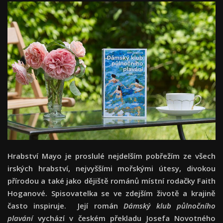
Hrabství Mayo je proslulé nejdelším pobřežím ze všech
irských hrabství, nejvyššími mořskými útesy, divokou
přírodou a také jako dějiště románů místní rodačky Faith
Hoganové. Spisovatelka se ve zdejším životě a krajině
často inspiruje. Její román
Dámský klub půlnočního
plavání
vychází v českém překladu Josefa Novotného