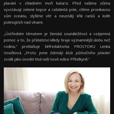
plavání v chladném moři katarzi. Před našima očima
vyvstávají zelené kopce a rašelinitá pole, cítíme pronikavou
vůni oceánu, slyšíme vítr a neustálý křik racků a kolih
poletujících nad vlnami.
„Ústředním tématem je ženská sounáležitost a vzájemná
pomoc a to, že přátelství někdy hraje významnější úlohu než
rodina,“ prohlašuje šéfredaktorka PROSTORU Lenka
Vosičková. „Proto jsme
Dámský klub půlnočního plavání
zvolili jako úvodní titul naší nové edice Přítelkyně.“