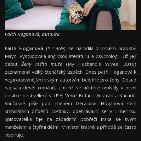
Faith Hoganová, autorka
Faith Hoganová
(* 1969) se narodila v irském hrabství
Mayo. Vystudovala anglickou literaturu a psychologii. Už její
debut
Ženy mého muže
(My Husband's Wives, 2016)
zaznamenal velký čtenářský úspěch. Dnes patří Hoganová k
nejprodávanějším irským autorkám beletrie pro ženy. Dosud
napsala devět románů, z nichž se některé umístily v první
desítce bestsellerů v USA, Velké Británii, Austrálii a Kanadě.
Současně píše pod jménem Geraldine Hoganová sérii
kriminálních příběhů
Corbally
, odehrávající se v Limericku.
Spisovatelka žije na západním pobřeží Irska se svým
manželem a čtyřmi dětmi. V místní krajině a přírodě se často
inspiruje.