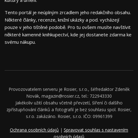
kultury a umění.
Tento portál je neúplným zrcadlem jeho redakčního obsahu.
Některé články, recenze, knižní ukázky a pod. vycházejí
pouze v jeho tištěné podobě. Pro tu ovšem musíte navštívit
některé kamenné knihkupectví, kde jej dostanete zdarma ke
svému nákupu.
Provozovatelem serveru je Rosier, s.r.o., šéfredaktor Zdeněk
Novák, magazin@rosier.cz, tel.: 722943330
Jakékoliv užití obsahu včetně převzetí, šíření či dalšího
zpřístupňování článků a fotografií je bez souhlasu spol. Rosier,
s.r.o. zakázáno. Rosier, s.r.o. IČO: 09961399
Ochrana osobních údajů
|
Spravovat souhlas s nastavením
osobních údajů