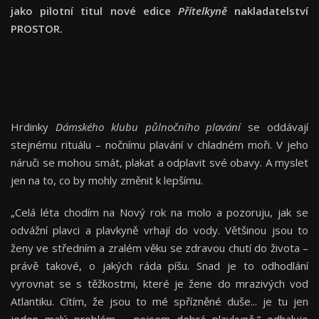
jako pilotní titul nové edice
Přítelkyně
nakladatelství
PROSTOR.
Hrdinky
Dámského klubu půlnočního plavání
se oddávají
stejnému rituálu – nočnímu plavání v chladném moři. V jeho
náruči se mohou smát, plakat a odplavit své obavy. A myslet
jen na to, co by mohly změnit k lepšímu.
„Celá léta chodím na Nový rok na molo a pozoruju, jak se
odvážní plavci a plavkyně vrhají do vody. Většinou jsou to
ženy ve středním a zralém věku se zdravou chutí do života –
právě takové, o jakých ráda píšu. Snad je to odhodlání
vyrovnat se s těžkostmi, které je žene do mrazivých vod
Atlantiku. Cítím, že jsou to mé spřízněné duše... je tu jen