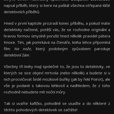
napsal příběh, který si bere na paškál všechna otřepaná klišé
detektivních příběhů.
Hned v první kapitole prozradí konec příběhu, a pokud máte
detektivky načtené, potěší vás, že se rozhodne originální a
hravou formou úmyslně porušit hned několik pravidel pátera
Knoxe. Tím, jak pomrkává na čtenáře, kniha lehce připomíná
film
Na nože
, který podobným způsobem paroduje
detektivní žánr.
Všechny tři knihy mají společné to, že jsou to detektivky, ve
kterých se sice objeví mrtvola (nebo několik) a budete si u
nich procvičovat šedé mozkové buňky (jak by řekl Poirot), ale
vše je podané s takovou lehkostí a nadhledem, že z toho
rozhodně nebudete mít noční můry.
Tak si uvařte kafíčko, pohodlně se usaďte a do některé z
těchto pohodových detektivek se začtěte!