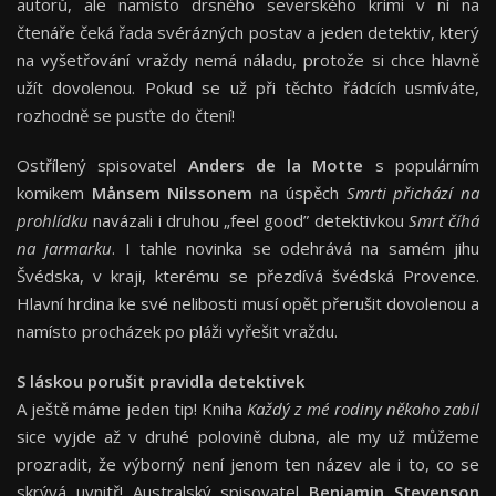
autorů, ale namísto drsného severského krimi v ní na
čtenáře čeká řada svérázných postav a jeden detektiv, který
na vyšetřování vraždy nemá náladu, protože si chce hlavně
užít dovolenou. Pokud se už při těchto řádcích usmíváte,
rozhodně se pusťte do čtení!
Ostřílený spisovatel
Anders de la Motte
s populárním
komikem
Månsem Nilssonem
na úspěch
Smrti přichází na
prohlídku
navázali i druhou „feel good” detektivkou
Smrt číhá
na jarmarku
. I tahle novinka se odehrává na samém jihu
Švédska, v kraji, kterému se přezdívá švédská Provence.
Hlavní hrdina ke své nelibosti musí opět přerušit dovolenou a
namísto procházek po pláži vyřešit vraždu.
S láskou porušit pravidla detektivek
A ještě máme jeden tip! Kniha
Každý z mé rodiny někoho zabil
sice vyjde až v druhé polovině dubna, ale my už můžeme
prozradit, že výborný není jenom ten název ale i to, co se
skrývá uvnitř! Australský spisovatel
Benjamin Stevenson