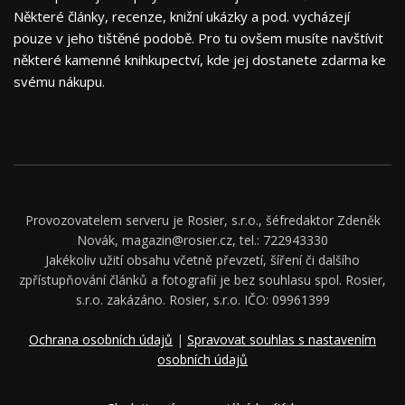
Některé články, recenze, knižní ukázky a pod. vycházejí
pouze v jeho tištěné podobě. Pro tu ovšem musíte navštívit
některé kamenné knihkupectví, kde jej dostanete zdarma ke
svému nákupu.
Provozovatelem serveru je Rosier, s.r.o., šéfredaktor Zdeněk
Novák, magazin@rosier.cz, tel.: 722943330
Jakékoliv užití obsahu včetně převzetí, šíření či dalšího
zpřístupňování článků a fotografií je bez souhlasu spol. Rosier,
s.r.o. zakázáno. Rosier, s.r.o. IČO: 09961399
Ochrana osobních údajů
|
Spravovat souhlas s nastavením
osobních údajů