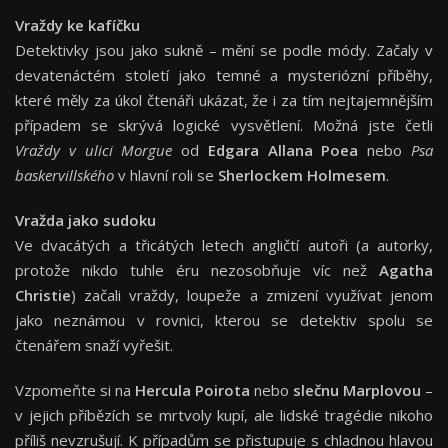
Vraždy ke kafíčku
Detektivky jsou jako sukně – mění se podle módy. Začaly v
devatenáctém století jako temné a mysteriózní příběhy,
které měly za úkol čtenáři ukázat, že i za tím nejtajemnějším
případem se skrývá logické vysvětlení. Možná jste četli
Vraždy v ulici Morgue
od
Edgara Allana Poea
nebo
Psa
baskervillského
v hlavní roli se
Sherlockem Holmesem
.
Vražda jako sudoku
Ve dvacátých a třicátých letech angličtí autoři (a autorky,
protože nikdo tuhle éru nezosobňuje víc než
Agatha
Christie
) začali vraždy, loupeže a zmizení využívat jenom
jako neznámou v rovnici, kterou se detektiv spolu se
čtenářem snaží vyřešit.
Vzpomeňte si na
Hercula Poirota
nebo
slečnu Marplovou
–
v jejich příbězích se mrtvoly kupí, ale lidské tragédie nikoho
příliš nevzrušují. K případům se přistupuje s chladnou hlavou