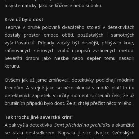
a systematicky. Jako ke křížovce nebo sudoku.
Krve už bylo dost
Teprve v druhé polovině dvacátého století v detektivkách
dostaly prostor emoce obětí, pozůstalých i samotných
vyšetřovatelů. Případy začaly být drsnější, přibývalo krve,
rafinovaných sériových vrahů i popisů zvrácených metod.
Severští drsoni jako
Nesbø
nebo
Kepler
tomu nasadili
korunu.
Ovšem jak už jsme zmiňovali, detektivky podléhají módním
trendům. A stejně jako se něco okouká v módě, platí to i u
detektivních zápletek. V určitý moment si čtenáři řekli, že už
brutálních případů bylo dost. Že si chtějí přečíst něco milého.
Tak trochu jiné severské krimi
A pak vyšla detektivka
Smrt přichází na prohlídku
a okamžitě
se stala bestsellerem. Napsala ji sice dvojice švédských