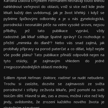
Karolína Lišková s Hynkem Heřmanem nechávají touto knihou
nahlédnout veřejnost do oblasti, v níž si více než kde jinde
lékaři každý den uvědomují, jak je život křehký. I když se
pyšníme špičkovými odborníky a je u nás gynekologická,
porodnická i neonatální péče na velmi vysoké úrovni, nejsou
příběhy, jež tato publikace vypráví, vždy
radostné. Jak lékař sděluje špatné zprávy? Co rozhoduje o
přežití „miminka do dlaně“? Nebo vás snad zajímá, jak
probíhaly přípravy na porod paterčat a co dělat, když nejde
vše podle plánu? Tato publikace přináší odpovědi nejen na
tyto otázky, je zajímavým vhledem do jedné
z nejpozoruhodnějších oblastí medicíny.
S dílem
Hynek Heřman: Doktore, rodíme!
se nudit nebudete.
Trochu si zaslzíte, dozvíte se zajímavosti ze světa
porodnictví i střípky ze života lékaře, jenž pomohl na svět
tisícům dětí. Hlavně si ale, zas a znovu, možná i více než kdy
jindy, uvědomíte, že zrození každého nového života je
skutečným zázrakem!