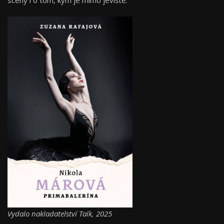
scény i o tom, kým je mimo jeviště.
Vydalo nakladatelství Talk, 2025