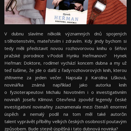
V dubnu slavíme několik významných dnů spojených
s těhotenstvím, mateřstvím i zdravím. Kdy jindy bychom si
tedy měli představit novou rozhovorovou knihu o šéfovi
pražské porodnice v Podolí Hynku Heřmanovi? Hynek
Heřman: Doktore, rodíme! vychází koncem dubna a my už
teď tušíme, že jde o další z řady rozhovorových knih, kterou
zhltneme za jeden večer. Napsala ji Karolína Lišková,
novinářka známá například jako autorka knih
o fyzioterapeutovi Michalu Novotném i o investigativním
novináři Josefu Klímovi. Otevřená zpověď legendy české
investigativní novinařiny zaznamenala mezi čtenáři enormní
úspěch a nemalý podíl na tom měl také autorčin
talent vyprávět příběhy velkých českých osobností poutavým
způsobem. Bude stejně úspěšná i tato dubnová novinka?