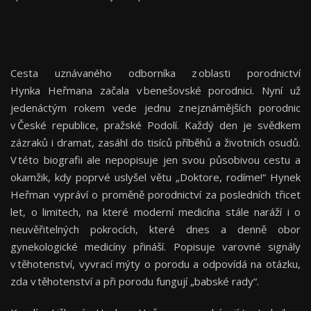
Cesta uznávaného odborníka z oblasti porodnictví
Hynka Heřmana začala v benešovské porodnici. Nyní už
jedenáctým rokem vede jednu z nejznámějších porodnic
v České republice, pražské Podolí. Každý den je svědkem
zázraků i dramat, zasáhl do tisíců příběhů a životních osudů.
V této biografii ale nepopisuje jen svou působivou cestu a
okamžik, kdy poprvé uslyšel větu „Doktore, rodíme!“ Hynek
Heřman vypráví o proměně porodnictví za posledních třicet
let, o limitech, na které moderní medicína stále naráží i o
neuvěřitelných pokrocích, které dnes a denně obor
gynekologické medicíny přináší. Popisuje varovné signály
v těhotenství, vyvrací mýty o porodu a odpovídá na otázku,
zda v těhotenství a při porodu fungují „babské rady“.