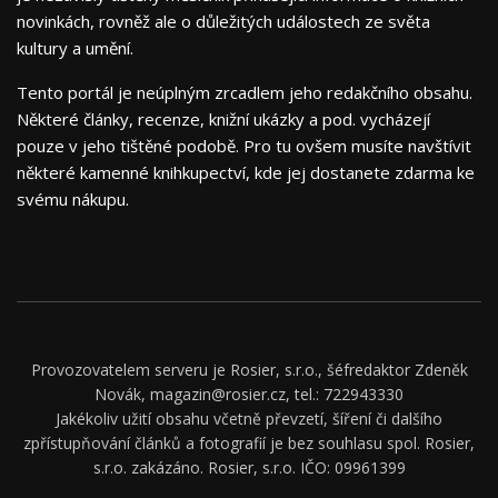
novinkách, rovněž ale o důležitých událostech ze světa
kultury a umění.
Tento portál je neúplným zrcadlem jeho redakčního obsahu.
Některé články, recenze, knižní ukázky a pod. vycházejí
pouze v jeho tištěné podobě. Pro tu ovšem musíte navštívit
některé kamenné knihkupectví, kde jej dostanete zdarma ke
svému nákupu.
Provozovatelem serveru je Rosier, s.r.o., šéfredaktor Zdeněk
Novák, magazin@rosier.cz, tel.: 722943330
Jakékoliv užití obsahu včetně převzetí, šíření či dalšího
zpřístupňování článků a fotografií je bez souhlasu spol. Rosier,
s.r.o. zakázáno. Rosier, s.r.o. IČO: 09961399