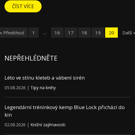
ČÍST VÍCE
« Předchozí
1
…
16
17
18
19
20
Další 
NEPŘEHLÉDNĚTE
Léto ve stínu kleteb a vábení sirén
05.08.2026 |
Tipy na knihy
Legendární tréninkový kemp Blue Lock přichází do
kin
02.08.2026 |
Knižní zajímavosti