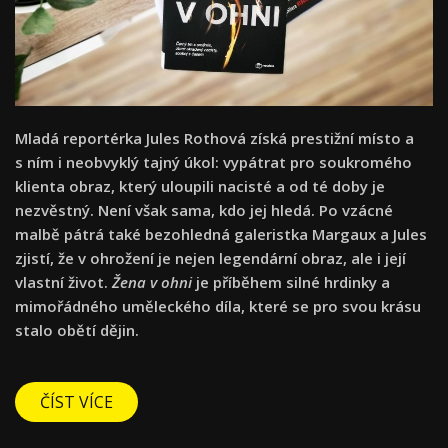
Mladá reportérka Jules Rothová získá prestižní místo a
s ním i neobvyklý tajný úkol: vypátrat pro soukromého
klienta obraz, který uloupili nacisté a od té doby je
nezvěstný. Není však sama, kdo jej hledá. Po vzácné
malbě pátrá také bezohledná galeristka Margaux a Jules
zjistí, že v ohrožení je nejen legendární obraz, ale i její
vlastní život.
Žena v ohni
je příběhem silné hrdinky a
mimořádného uměleckého díla, které se pro svou krásu
stalo obětí dějin.
ČÍST VÍCE