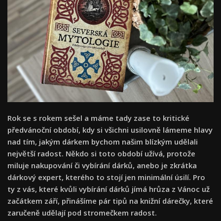
Rok se s rokem sešel a máme tady zase to kritické
předvánoční období, kdy si všichni usilovně lámeme hlavy
nad tím, jakým dárkem bychom našim blízkým udělali
největší radost. Někdo si toto období užívá, protože
miluje nakupování či vybírání dárků, anebo je zkrátka
dárkový expert, kterého to stojí jen minimální úsilí. Pro
ty z vás, které kvůli vybírání dárků jímá hrůza z Vánoc už
začátkem září, přinášíme pár tipů na knižní dárečky, které
zaručeně udělají pod stromečkem radost.