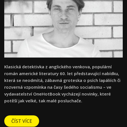
Klasická detektivka z anglického venkova, populární
román americké literatury 60. let představující nabídku,
která se neodmítá, zábavná groteska o psích lapáliích či
rozverná vzpomínka na časy šedého socialismu – ve
vydavatelství OneHotBook vycházejí novinky, které
potěší jak velké, tak malé posluchače.
ČÍST VÍCE