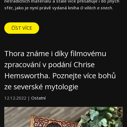
netradičních materiálů a stále více přesahuje i do jiných
sfér, jako je nyní právě vydaná kniha
O vílách a snech
.
ČÍST VÍCE
Thora známe i díky filmovému
zpracování v podání Chrise
Hemswortha. Poznejte více bohů
ze severské mytologie
12.12.2022 |
Ostatní