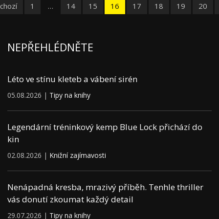
chozí
1
…
14
15
16
17
18
19
20
NEPŘEHLÉDNĚTE
Léto ve stínu kleteb a vábení sirén
05.08.2026 |
Tipy na knihy
Legendární tréninkový kemp Blue Lock přichází do
kin
02.08.2026 |
Knižní zajímavosti
Nenápadná kresba, mrazivý příběh. Tenhle thriller
vás donutí zkoumat každý detail
29.07.2026 |
Tipy na knihy