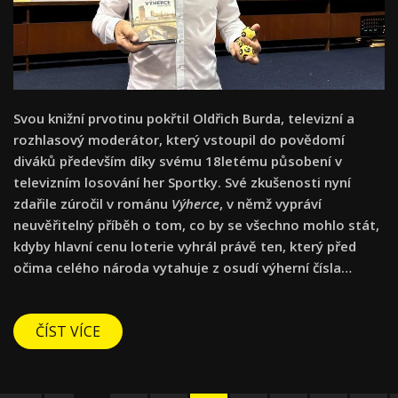
Svou knižní prvotinu pokřtil Oldřich Burda, televizní a
rozhlasový moderátor, který vstoupil do povědomí
diváků především díky svému 18letému působení v
televizním losování her Sportky. Své zkušenosti nyní
zdařile zúročil v románu
Výherce
, v němž vypráví
neuvěřitelný příběh o tom, co by se všechno mohlo stát,
kdyby hlavní cenu loterie vyhrál právě ten, který před
očima celého národa vytahuje z osudí výherní čísla…
ČÍST VÍCE