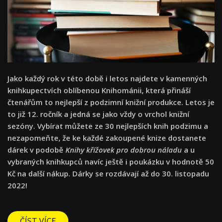
Jako každý rok v této době i letos najdete v kamenných
knihkupectvích oblíbenou Knihománii, která přináší
čtenářům to nejlepší z podzimní knižní produkce. Letos je
to již 12. ročník a jedná se jako vždy o vrchol knižní
sezóny. Vybírat můžete ze 30 nejlepších knih podzimu a
nezapomeňte, že ke každé zakoupené knize dostanete
dárek v podobě
Knihy křížovek pro dobrou náladu
a u
vybraných knihkupců navíc ještě i poukázku v hodnotě 50
Kč na další nákup. Dárky se rozdávají až do 30. listopadu
2022!
ČÍST VÍCE