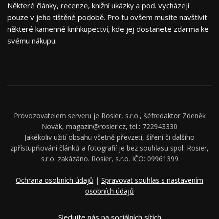
Některé články, recenze, knižní ukázky a pod. vycházejí
pouze v jeho tištěné podobě. Pro tu ovšem musíte navštívit
některé kamenné knihkupectví, kde jej dostanete zdarma ke
svému nákupu.
Provozovatelem serveru je Rosier, s.r.o., šéfredaktor Zdeněk
Novák, magazin@rosier.cz, tel.: 722943330
Jakékoliv užití obsahu včetně převzetí, šíření či dalšího
zpřístupňování článků a fotografií je bez souhlasu spol. Rosier,
s.r.o. zakázáno. Rosier, s.r.o. IČO: 09961399
Ochrana osobních údajů
|
Spravovat souhlas s nastavením
osobních údajů
Sledujte nás na sociálních sítích