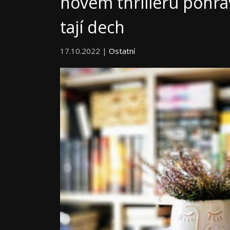
novém thrilleru pohráv
tají dech
17.10.2022 |
Ostatní