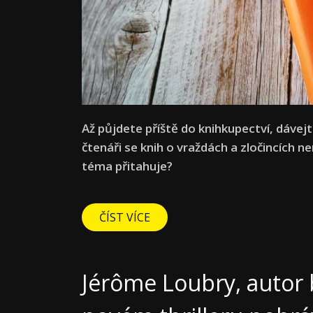
Až půjdete příště do knihkupectví, dávejte
čtenáři se knih o vraždách a zločincích 
téma přitahuje?
ČÍST VÍCE
Jérôme Loubry, autor b