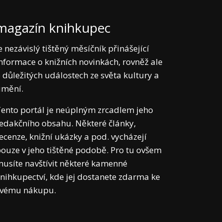
magazín knihkupec
e nezávislý tištěný měsíčník přinášející
nformace o knižních novinkách, rovněž ale
 důležitých událostech ze světa kultury a
umění.
ento portál je neúplným zrcadlem jeho
edakčního obsahu. Některé články,
ecenze, knižní ukázky a pod. vycházejí
ouze v jeho tištěné podobě. Pro tu ovšem
usíte navštívit některé kamenné
nihkupectví, kde jej dostanete zdarma ke
svému nákupu.