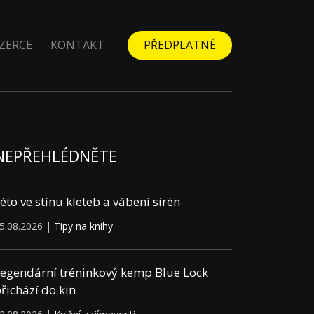
ZERCE
KONTAKT
PŘEDPLATNÉ
NEPŘEHLÉDNĚTE
éto ve stínu kleteb a vábení sirén
5.08.2026 |
Tipy na knihy
egendární tréninkový kemp Blue Lock
řichází do kin