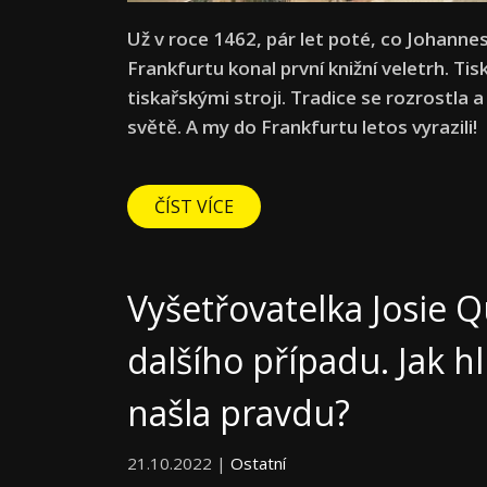
Už v roce 1462, pár let poté, co Johann
Frankfurtu konal první knižní veletrh. Tis
tiskařskými stroji. Tradice se rozrostla a 
světě. A my do Frankfurtu letos vyrazili!
ČÍST VÍCE
Vyšetřovatelka Josie 
dalšího případu. Jak 
našla pravdu?
21.10.2022 |
Ostatní