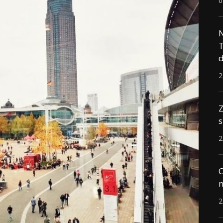
0
N
T
d
2
Z
s
2
C
n
2