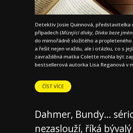
Detektiv Josie Quinnová, představitelka ú
případech (
Mizející dívky
,
Dívka beze jmén
do mimořádně složitého a propleteného 
a řešit nejen vraždu, ale i otázku, co s 
zavražděná matka Colette mohla být zapl
bestsellerová autorka Lisa Reganová v m
ČÍST VÍCE
Dahmer, Bundy... sério
nezaslouží, říká bývalý