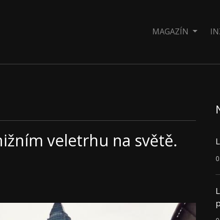
MAGAZÍN
IN
nižním veletrhu na světě.
L
0
L
p