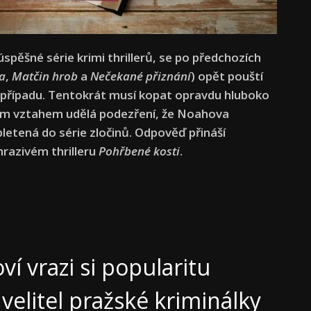
spěšné série krimi thrillerů, se po předchozích
a
,
Matčin hrob
a
Nečekané přiznání
) opět pouští
případu. T
entokrát musí kopat opravdu hluboko
jejím vztahem udělá podezření, že Noahova
etená do série zločinů. Odpověď přináší
razivém thrilleru
Pohřbené kosti
.
ví vrazi si popularitu
 velitel pražské kriminálky