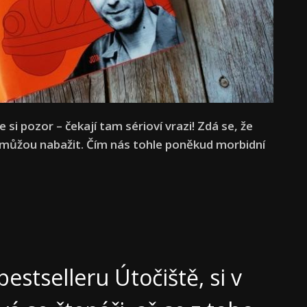
 si pozor – čekají tam sérioví vrazi! Zdá se, že
nemůžou nabažit. Čím nás tohle poněkud morbidní
estselleru Útočiště, si v