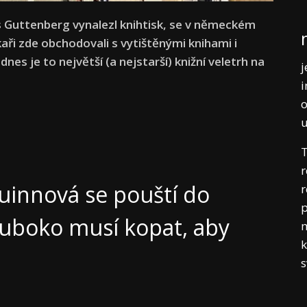
es Guttenberg vynalezl knihtisk, se v německém
kaři zde obchodovali s vytištěnými knihami i
dnes je to největší (a nejstarší) knižní veletrh na
j
i
o
T
r
Quinnová se pouští do
r
p
hluboko musí kopat, aby
m
k