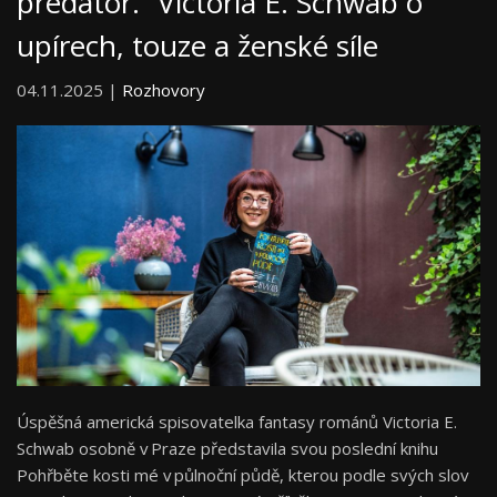
predátor.“ Victoria E. Schwab o
upírech, touze a ženské síle
04.11.2025 |
Rozhovory
Úspěšná americká spisovatelka fantasy románů Victoria E.
Schwab osobně v Praze představila svou poslední knihu
Pohřběte kosti mé v půlnoční půdě, kterou podle svých slov