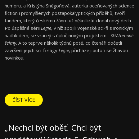
humoru, a Kristýna Sněgoňová, autorka oceňovaných science
fiction i promyšlených postapokalyptických příběhů, tvoří
tandem, který českému žánru už několikrát dodal nový dech.
Po úspěšné sérii
Legie
, v níž spojili vojenské sci-fi s ironickým
nadhledem, se vracejí s úplně novým projektem – ​￼​
Atomové
šelmy
. A to teprve několik týdnů poté, co čtenáři dočetli
završení jejich sci-fi ságy
Legie
, přicházejí autoři se žhavou
novinkou.
ČÍST VÍCE
„Nechci být oběť. Chci být