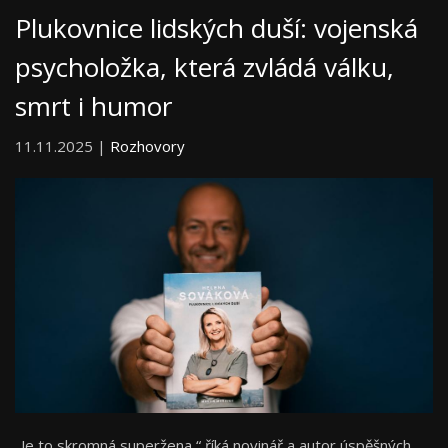
Plukovnice lidských duší: vojenská
psycholožka, která zvládá válku,
smrt i humor
11.11.2025 |
Rozhovory
„Je to skromná superžena,“ říká novinář a autor úspěšných