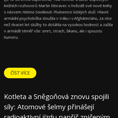
knižních rozhovorů Martin Moravec o hvězdě své nové knihy
s názvem
Helena Sováková: Plukovnice lidských duší
. Hlavní
armádní psycholožka sloužila v Iráku i v Afghánistánu, za více
než dvacet let služby to dotáhla na vysokou hodnost a zažila
v armádě téměř vše: smrt, strach, šikanu, ale i spoustu
humoru.
ČÍST VÍCE
Kotleta a Sněgoňová znovu spojili
síly: Atomové šelmy přinášejí
radioaktivní jízdu napříč zničeným