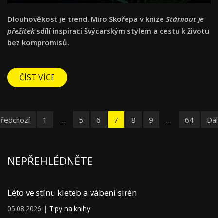
Dlouhověkost je trend. Miro Skořepa v knize
Stárnout je
přežitek
sdílí inspiraci švýcarským stylem a cestu k životu
bez kompromisů.
ČÍST VÍCE
Předchozí
1
…
5
6
7
8
9
…
64
Dal
NEPŘEHLÉDNĚTE
Léto ve stínu kleteb a vábení sirén
05.08.2026 |
Tipy na knihy