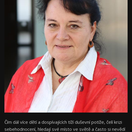
Čím dál více dětí a dospívajících tíží duševní potíže, čelí krizi
sebehodnocení, hledají své místo ve světě a často si nevědí