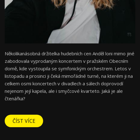
Několikanásobná držitelka hudebních cen Anděl loni mimo jiné
zabodovala vyprodaným koncertem v pražském Obecním
domě, kde vystoupila se symfonickým orchestrem. Letos v
listopadu a prosinci ji čeká mimořádné turné, na kterém ji na
celkem osmi koncertech v divadlech a sálech doprovodí
nejenom její kapela, ale i smyčcové kvarteto. Jaká je ale
čtenářka?
ČÍST VÍCE