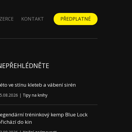
ZERCE
KONTAKT
PŘEDPLATNÉ
NEPŘEHLÉDNĚTE
éto ve stínu kleteb a vábení sirén
5.08.2026 |
Tipy na knihy
egendární tréninkový kemp Blue Lock
řichází do kin