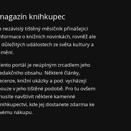
magazín knihkupec
e nezávislý tištěný měsíčník přinášející
nformace o knižních novinkách, rovněž ale
 důležitých událostech ze světa kultury a
umění.
ento portál je neúplným zrcadlem jeho
edakčního obsahu. Některé články,
ecenze, knižní ukázky a pod. vycházejí
ouze v jeho tištěné podobě. Pro tu ovšem
usíte navštívit některé kamenné
nihkupectví, kde jej dostanete zdarma ke
svému nákupu.