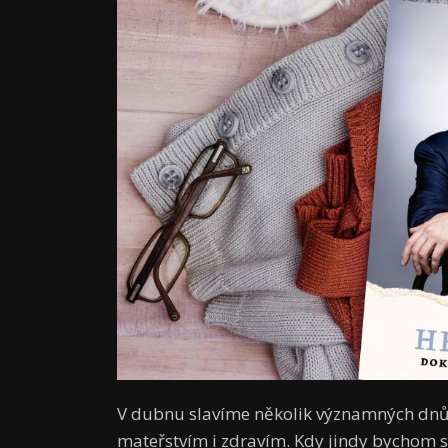
V dubnu slavíme několik významných dnů 
mateřstvím i zdravím. Kdy jindy bychom s