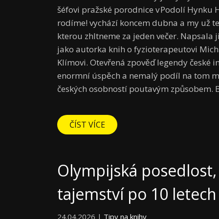
šéfovi pražské porodnice v Podolí Hynku
rodíme! vychází koncem dubna a my už teď 
kterou zhltneme za jeden večer. Napsala j
jako autorka knih o fyzioterapeutovi Mich
Klímovi. Otevřená zpověď legendy české i
enormní úspěch a nemalý podíl na tom měl
českých osobností poutavým způsobem. B
ČÍST VÍCE
Olympijská posedlost,
tajemství po 10 letech
24.04.2026 |
Tipy na knihy