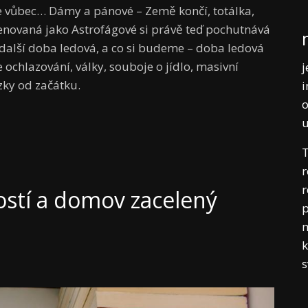
 vůbec… Dámy a pánové – Země končí, totálka,
menovaná jako Astrofágové si právě teď pochutnává
 další doba ledová, a co si budeme – doba ledová
 ochlazování, války, souboje o jídlo, masivní
j
zky od začátku.
i
o
T
r
r
tostí a domov zacelený
p
m
k