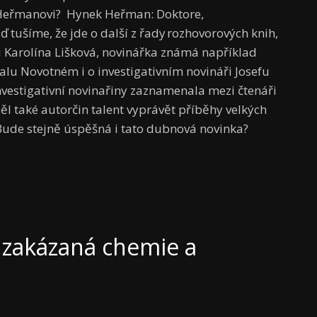
 Heřmanovi? Hynek Heřman: Doktore,
tušíme, že jde o další z řady rozhovorových knih,
i Karolína Lišková, novinářka známá například
alu Novotném i o investigativním novináři Josefu
nvestigativní novinařiny zaznamenala mezi čtenáři
 také autorčin talent vyprávět příběhy velkých
ude stejně úspěšná i tato dubnová novinka?
 zakázaná chemie a