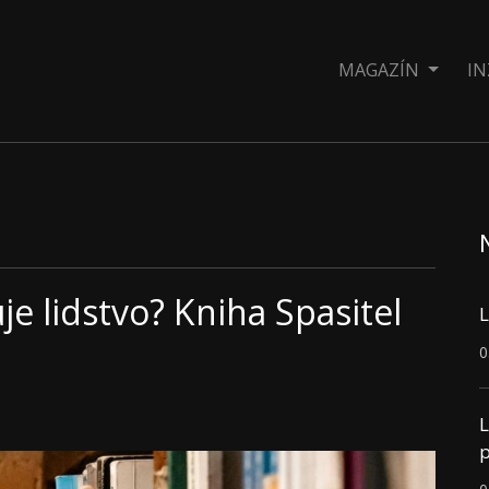
MAGAZÍN
IN
e lidstvo? Kniha Spasitel
L
0
L
p