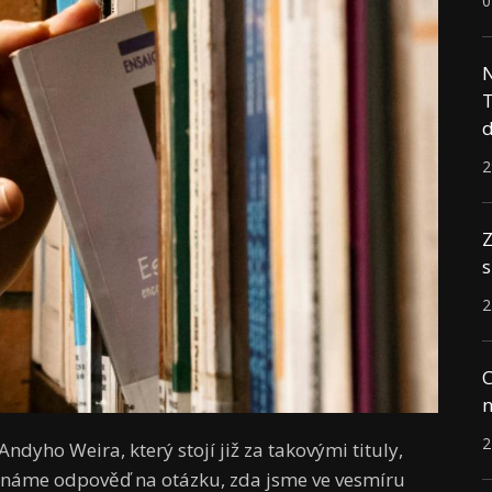
0
N
T
d
2
Z
s
2
C
n
2
ndyho Weira, který stojí již za takovými tituly,
známe odpověď na otázku, zda jsme ve vesmíru