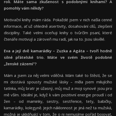
roli. Máte sama zkušenost s podobnými knihami? A
pomohly vám někdy?
Motivační knihy mám ráda. Pokaždé jsem v nich našla cenné
informace, ať už ohledně asertivity, dosahování cílů, zlepšení
disciplíny. Také velmi oceňuji knihy o tvůrčím psaní, které
čtenáře motivují a zároveň mu radí, jak na to. Jsou skvělé.
Eva a její dvě kamarádky – Zuzka a Agáta – tvoří hodně
silné přátelské trio. Máte ve svém životě podobné
„ženské zázemí“?
Mám a jsem za něj velmi vděčná. Mám také to štěstí, že se
mi dostává spousty mužské lásky – měla jsem milujícího
tatínka, můj bratr je úžasný, můj muž a moji synové jsou pro
mě vším. Ideální je, když k vám pozitivní energie proudí i od
žen – od maminky, sestry, sestřenice, tety, babičky,
kamarádky, kolegyně. Jejich náklonnost je jiná než ta mužská,
možná je uklidňující v tom, že o ni nemusíme pořád bojovat,