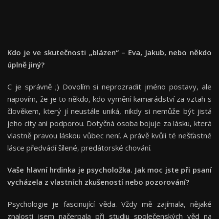
Kdo je ve skutečnosti „blázen“ – Eva, Jakub, nebo někdo
úplně jiný?
C je správně ;) Dovolím si neprozradit jméno postavy, ale
napovím, že je to někdo, kdo vymění kamarádství za vztah s
člověkem, který jí neustále uniká, nikdy si nemůže být jistá
jeho city ani podporou. Dotyčná osoba bojuje za lásku, která
vlastně pravou láskou vůbec není. A právě kvůli té nešťastné
lásce předvádí šílené, predátorské chování.
Vaše hlavní hrdinka je psycholožka. Jak moc jste při psaní
vycházela z vlastních zkušeností nebo pozorování?
Psychologie je fascinující věda. Vždy mě zajímala, nějaké
znalosti jsem načerpala při studiu společenských věd na