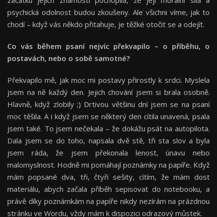
začátku jejich známosti pochopila, že její morální síla a
psychická odolnost budou zkoušeny. Ale všichni víme, jak to
chodí – když vás někdo přitahuje, je těžké otočit se a odejít.
Co vás během psaní nejvíc překvapilo – o příběhu, o
postavách, nebo o sobě samotné?
Překvapilo mě, jak moc mi postavy přirostly k srdci. Myslela
jsem na ně každý den. Jejich chování jsem si brala osobně.
Hlavně, když zlobily ;) Drtivou většinu dní jsem se na psaní
moc těšila. A i když jsem se některý den cítila unavená, psala
jsem také. To jsem nečekala – že dokážu psát na autopilota.
Dala jsem se do toho, napsala dvě stě, tři sta slov a byla
jsem ráda, že jsem překonala lenost, únavu nebo
malomyslnost. Hodně mi pomáhají poznámky na papíře. Když
mám popsané dva, tři, čtyři sešity, cítím, že mám dost
materiálu, abych začala příběh sepisovat do notebooku, a
právě díky poznámkám na papíře nikdy nezírám na prázdnou
stránku ve Wordu, vždy mám k dispozici odrazový můstek.