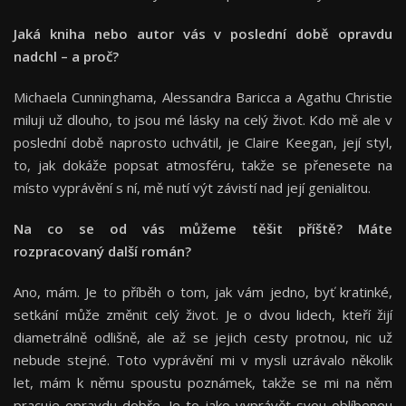
Jaká kniha nebo autor vás v poslední době opravdu
nadchl – a proč?
Michaela Cunninghama, Alessandra Baricca a Agathu Christie
miluji už dlouho, to jsou mé lásky na celý život. Kdo mě ale v
poslední době naprosto uchvátil, je Claire Keegan, její styl,
to, jak dokáže popsat atmosféru, takže se přenesete na
místo vyprávění s ní, mě nutí výt závistí nad její genialitou.
Na co se od vás můžeme těšit příště? Máte
rozpracovaný další román?
Ano, mám. Je to příběh o tom, jak vám jedno, byť kratinké,
setkání může změnit celý život. Je o dvou lidech, kteří žijí
diametrálně odlišně, ale až se jejich cesty protnou, nic už
nebude stejné. Toto vyprávění mi v mysli uzrávalo několik
let, mám k němu spoustu poznámek, takže se mi na něm
pracuje opravdu dobře. Je to jako vyprávět svou oblíbenou