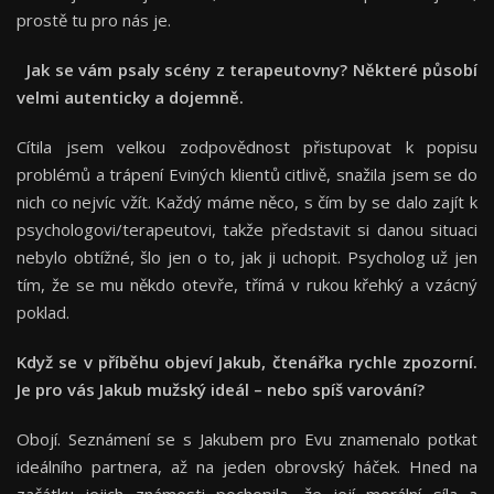
prostě tu pro nás je.
Jak se vám psaly scény z terapeutovny? Některé působí
velmi autenticky a dojemně.
Cítila jsem velkou zodpovědnost přistupovat k popisu
problémů a trápení Eviných klientů citlivě, snažila jsem se do
nich co nejvíc vžít. Každý máme něco, s čím by se dalo zajít k
psychologovi/terapeutovi, takže představit si danou situaci
nebylo obtížné, šlo jen o to, jak ji uchopit. Psycholog už jen
tím, že se mu někdo otevře, třímá v rukou křehký a vzácný
poklad.
Když se v příběhu objeví Jakub, čtenářka rychle zpozorní.
Je pro vás Jakub mužský ideál – nebo spíš varování?
Obojí. Seznámení se s Jakubem pro Evu znamenalo potkat
ideálního partnera, až na jeden obrovský háček. Hned na