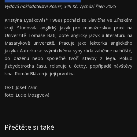
Vydává nakladatelství Rosier, 349 Kč, vychází říjen 2025
Kristýna Lysáková (* 1988) pochází ze Slavičína ve Zlínském
kraji. Studovala anglický jazyk pro manažerskou praxi na
Univerzitě Tomáše Bati, poté anglický jazyk a literaturu na
Masarykově univerzitě. Pracuje jako lektorka anglického
jazyka. Autorka se svými dvěma syny ráda zaběhne na hřiště,
do bazénu nebo společně tvoří stavby z lega. Pokud
jí zbydetrocha času, relaxuje u četby, popřípadě návštěvy
kina. Román Blázen je její prvotina.
text: Josef Zahn
foto: Lucie Mozgvová
Přečtěte si také