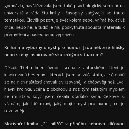
gymnáziu, navštěvovala jsem také psychologický seminář na
univerzitě a ráda čtu knihy i časopisy zabývající se touto
tematikou. Člověk pozoruje svět kolem sebe, vnímá ho, ať už
chce, nebo ne, a tudíž je mu poskytnuta spousta materiálu k
přemýšlení a následnému vyprávění.
Kniha má výborný smysl pro humor. Jsou některé hlášky
nebo scény inspirované skutečnými situacemi?
Děkuji. Třeba hned úvodní scéna z autorského čtení je
inspirovaná besedami, kterých jsem se zúčastnila, ale čtenáři
se na nich naštěstí chovali civilizovaněji a chápavěji než Eva,
hlavní hrdinka. Scéna z obchodu s rozlitým tekutým mýdlem
se mi stala, když jsem čekala staršího syna. Celkově si
všímám, jak lidé mluví, jaký mají smysl pro humor, co je
rozesměje.
Motivační kniha „21 pilířů“ v příběhu sehrává klíčovou