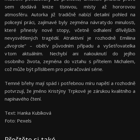
sem dodává knize tísnivou, místy až hororovou
atmosféru. Autorka již tradičně nabízí detailní pohled na
policejní práci, zajímavé byly zejména návraty do minulosti,
které přinesly nové stopy, včetně odhalení dřívějších
nevysvětlených tragédií. Atraktivní je rozhodně Emiliina
„dvojrole“ – oběť v původním případu a vyšetřovatelka
v tom aktuálním. Nechybí ani nakouknutí do jejího
osobního života, zejména do vztahu s přítelem Michalem,
což může být příslibem pro pokračování série.
Temné břehy mají spád i potřebnou míru napětí a rozhodně
potvrzují, že jméno Kristýny Trpkové je zárukou kvalitního a
napínavého čtení.
Text: Hanka Kubíková
Foto: Pexels
Přečtěte si také