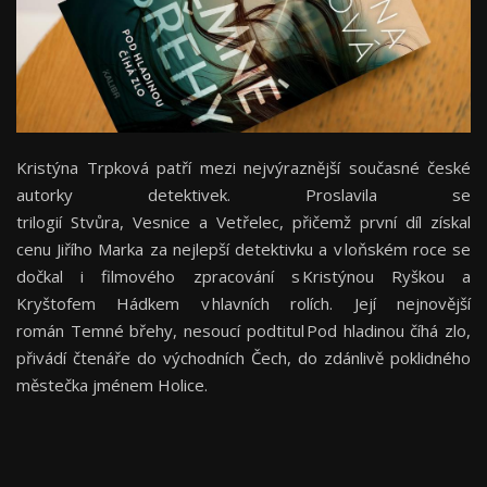
Kristýna Trpková patří mezi nejvýraznější současné české
autorky detektivek. Proslavila se
trilogií Stvůra, Vesnice a Vetřelec, přičemž první díl získal
cenu Jiřího Marka za nejlepší detektivku a v loňském roce se
dočkal i filmového zpracování s Kristýnou Ryškou a
Kryštofem Hádkem v hlavních rolích. Její nejnovější
román Temné břehy, nesoucí podtitul Pod hladinou číhá zlo,
přivádí čtenáře do východních Čech, do zdánlivě poklidného
městečka jménem Holice.