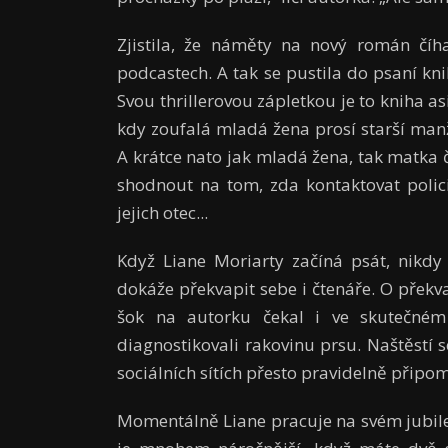
Zjistila, že náměty na nový román číha
podcastech. A tak se pustila do psaní kni
Svou thrillerovou zápletkou je to kniha a
kdy zoufalá mladá žena prosí starší man
A krátce nato jak mladá žena, tak matka č
shodnout na tom, zda kontaktovat polic
jejich otec...
Když Liane Moriarty začíná psát, nikdy 
dokáže překvapit sebe i čtenáře. O přek
šok na autorku čekal i ve skutečném 
diagnostikovali rakovinu prsu. Naštěstí s
sociálních sítích přesto pravidelně připom
Momentálně Liane pracuje na svém jubil