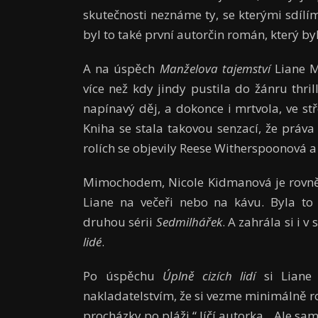
skutečnosti neznáme ty, se kterými sdíl
byl to také první autorčin román, který by
A na úspěch
Manželova tajemství
Liane M
více než kdy jindy pustila do žánru thril
napínavý děj, a dokonce i mrtvola, ve stř
Kniha se stala takovou senzací, že práv
rolích se objevily Reese Witherspoonová 
Mimochodem, Nicole Kidmanová je rovněž 
Liane na večeři nebo na kávu. Byla to
druhou sérii
Sedmilhářek
. A zahrála si i 
lidé
.
Po úspěchu
Úplně cizích lidí
si Liane 
nakladatelstvím, že si vezme minimálně ro
procházky po pláži,“ líčí autorka. „Ale sa