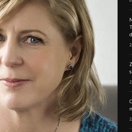
0
N
T
d
2
Z
s
2
C
n
2