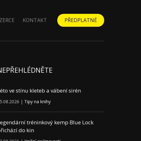
ZERCE
KONTAKT
PŘEDPLATNÉ
NEPŘEHLÉDNĚTE
éto ve stínu kleteb a vábení sirén
5.08.2026 |
Tipy na knihy
egendární tréninkový kemp Blue Lock
řichází do kin