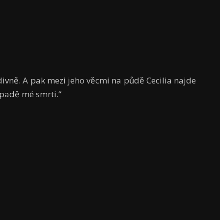
divně. A pak mezi jeho věcmi na půdě Cecilia najde
ípadě mé smrti.“