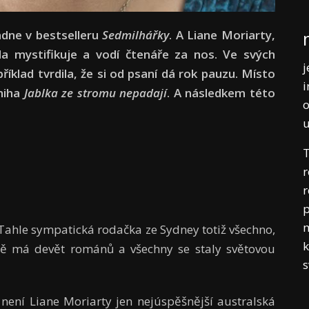
adne v bestselleru
Sedmilhářky
. A Liane Moriarty,
a mystifikuje a vodí čtenáře za nos. Ve svých
j
íklad tvrdila, že si od psaní dá rok pauzu. Místo
i
kniha
Jablka ze stromu nepadají
. A následkem této
o
T
r
r
p
m
 Tahle sympatická rodačka ze Sydney totiž všechno,
k
tě má devět románů a všechny se staly světovou
 není Liane Moriarty jen nejúspěšnější australská