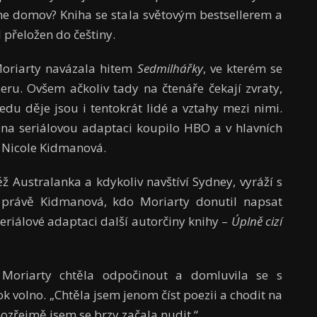
íme domov? Kniha se stala světovým bestsellerem a
l přeložen do češtiny.
oriarty navázala hitem
Sedmilhářky
, ve kterém se
leru. Ovšem ačkoliv tady na čtenáře čekají zvraty,
edu děje jsou i tentokrát lidé a vztahy mezi nimi.
a na seriálovou adaptaci koupilo HBO a v hlavních
a Nicole Kidmanová.
Australanka a kdykoliv navštíví Sydney, vyráží s
 právě Kidmanová, kdo Moriarty donutil napsat
v seriálové adaptaci další autorčiny knihy –
Úplně cizí
Moriarty chtěla odpočinout a domluvila se s
k volno. „Chtěla jsem jenom číst poezii a chodit na
mozřejmě jsem se brzy začala nudit.“