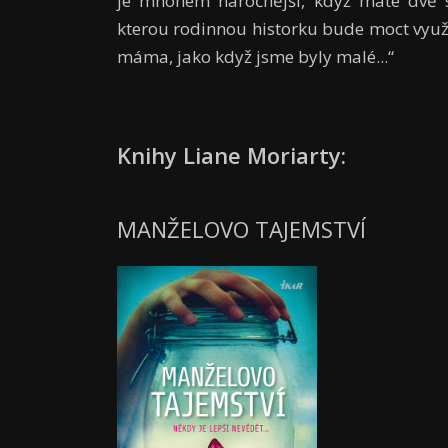
je mnohem náročnější, když máte dvě s
kterou rodinnou historku bude moct vyu
máma, jako když jsme byly malé...“
Knihy Liane Moriarty:
MANŽELOVO TAJEMSTVÍ