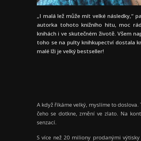
„I malá lež může mít velké následky,“ p
autorka tohoto knižního hitu, moc rád
knihách i ve skutečném životě. Všem např
toho se na pulty knihkupectví dostala 
malé lži je velký bestseller!
A když říkáme velký, myslíme to doslova.
čeho se dotkne, změní ve zlato. Na kon
senzací.
S více než 20 miliony prodanými výtisky