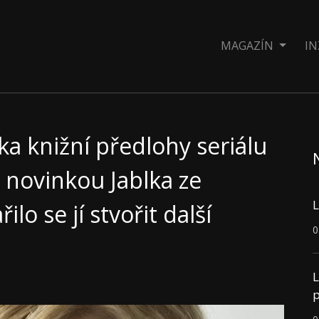
MAGAZÍN
IN
ka knižní předlohy seriálu
 novinkou Jablka ze
L
lo se jí stvořit další
0
L
p