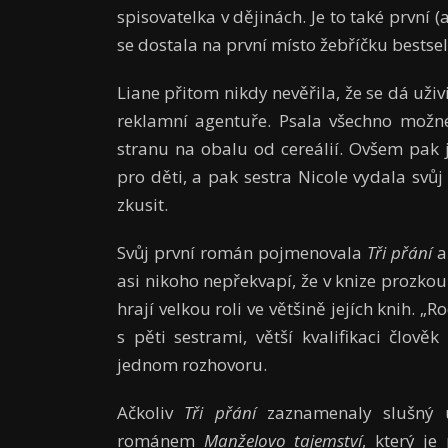
spisovatelka v dějinách. Je to také první (
se dostala na první místo žebříčku bestse
Liane přitom nikdy nevěřila, že se dá uži
reklamní agentuře. Psala všechno možné
stranu na obalu od cereálií. Ovšem pak j
pro děti, a pak sestra Nicole vydala svůj 
zkusit.
Svůj první román pojmenovala
Tři přání
a
asi nikoho nepřekvapí, že v knize prozko
hrají velkou roli ve většině jejích knih. „
s pěti sestrami, větší kvalifikaci člov
jednom rozhovoru.
Ačkoliv
Tři přání
zaznamenaly slušný ú
románem
Manželovo tajemství
, který j