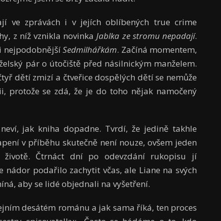
jí ve zprávách i v jejích oblíbených true crime
hy, z níž vznikla novinka
Jablka ze stromu nepadají
.
si nejpodobnější
Sedmilhářkám
. Začíná momentem,
želský pár o útočiště před násilnickým manželem.
tyř dětí zmizí a čtveřice dospělých dětí se nemůže
ii, protože se zdá, že je do toho nějak namočený
neví, jak kniha dopadne. Tvrdí, že jedině takhle
vapení v příběhu skutečně není nouze, ovšem jeden
životě. Čtrnáct dní po odevzdání rukopisu jí
e nádor podařilo zachytit včas, ale Liane na svých
íná, aby se lidé objednali na vyšetření.
ejním desátém románu a jak sama říká, ten proces