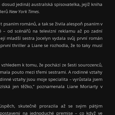
a dosud jediná) australská spisovatelka, jejíž kniha
llerů
New York Times
.
vit psaním románů, a tak se živila alespoň psaním v
 – od scénářů na televizní reklamu až po zadní
ejí mladší sestra Jocelyn vydala svůj první román
první thriller a Liane se rozhodla, že to taky musí
 vzhledem k tomu, že pochází ze šesti sourozenců,
umala pouto mezi třemi sestrami. A rodinné vztahy
Rodinné vztahy jsou moje specialita – vyrůstala jsem
ěk získá jen těžko,“ poznamenala Liane Moriarty v
spěch, skutečně prorazila až se svým pátým
e postavený na jednoduché premise – co když ve