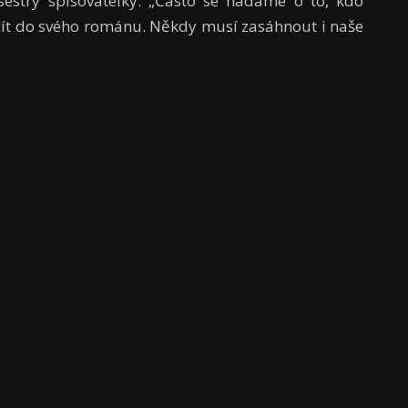
estry spisovatelky: „Často se hádáme o to, kdo
žít do svého románu. Někdy musí zasáhnout i naše