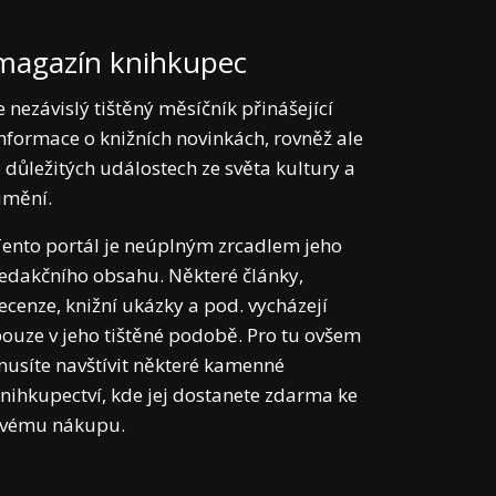
magazín knihkupec
e nezávislý tištěný měsíčník přinášející
nformace o knižních novinkách, rovněž ale
 důležitých událostech ze světa kultury a
umění.
ento portál je neúplným zrcadlem jeho
edakčního obsahu. Některé články,
ecenze, knižní ukázky a pod. vycházejí
ouze v jeho tištěné podobě. Pro tu ovšem
usíte navštívit některé kamenné
nihkupectví, kde jej dostanete zdarma ke
svému nákupu.