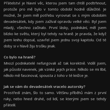
Přátelství je hlavní věc, kterou jsem tam chtěl podtrhnout,
protože pro mě bylo v tomto období hodně důležité. Je
možné, že jsem měl potřebu vyrovnat se s mým obdobím
devadesátek, kdy jsem zažíval opravdu velké věci. Byl jsem
mladý, všechno začínalo. První lásky, podnikání, měl jsem
blízko ke světu, který byl tehdy na hraně. Je pravda, že když
jsem knihu dopsal, uzavřel jsem jednu svoji kapitolu. Od té
doby si v hlavě žiju trošku jinak.
Co bylo na hraně
?
Mnozí podnikatelé nefungovali až tak korektně. Viděl jsem,
jak působí navenek, jak vzniká jejich práce. Někdo se mi líbil,
někdo mě fascinoval, spousta z toho v té knížce je.
Jak se vám do devadesátek vracelo autorsky
?
Prostředí znám, šlo to samo. Většinu příběhů mám z první
ruky, nebo hned druhé, od lidí, se kterými jsem se tehdy
přátelil.