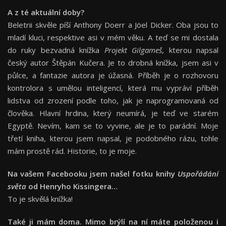
A z té aktuální
doby?
Beletrii skvěle píší Anthony Doerr a Jöel Dicker. Oba jsou to
mladí kluci, respektive asi v mém věku. A teď se mi dostala
do ruky bezvadná knížka
Projekt Gilgameš
, kterou napsal
český autor Štěpán Kučera. Je to drobná knížka, jsem asi v
půlce, a fantazie autora je úžasná. Příběh je o rozhovoru
kontrolora s umělou inteligencí, která mu vypráví příběh
lidstva od zrození podle toho, jak je naprogramovaná od
člověka. Hlavní hrdina, který neumírá, je teď ve starém
Egyptě. Nevím, kam se to vyvine, ale je to parádní. Moje
třetí kniha, kterou jsem napsal, je podobného rázu, tohle
mám prostě rád. Historie, to je moje.
Na vašem Facebooku jsem našel fotku knihy
Uspořádání
světa
od Henryho Kissingera…
To je skvělá knížka!
Také ji mám doma. Mimo brýlí na ní máte položenou i