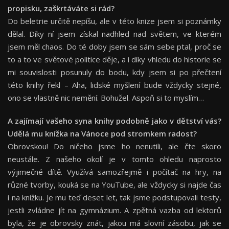
propisku, zaškrtáváte si rá
d?
Do beletrie určitě nepíšu, ale v této knize jsem si poznámky
dělal. Díky ní jsem získal nadhled nad světem, ve kterém
jsem měl chaos. Do té doby jsem se sám sebe ptal, proč se
to a to ve světové politice děje, a i díky vhledu do historie se
mi souvislosti posunuly do bodu, kdy jsem si po přečtení
této knihy řekl – Aha, lidské myšlení bude vždycky stejné,
ono se vlastně nic nemění. Bohužel. Aspoň si to myslím…
A zajímají vašeho syna knihy podobně jako v dětství vá
s?
Ud
ělá mu knížka na Vánoce pod stromkem radost?
Obrovskou! Do ničeho jsme ho nenutili, ale čte skoro
neustále. Z našeho okolí je v tomto ohledu naprosto
výjimečné dítě. Využívá samozřejmě i počítač na hry, na
různé tvorby, kouká se na YouTube, ale vždycky si najde čas
i na knížku. Je mu teď deset let, tak jsme podstupovali testy,
jestli zvládne jít na gymnázium. A zpětná vazba od lektorů
byla, že je obrovsky znát, jakou má slovní zásobu, jak se