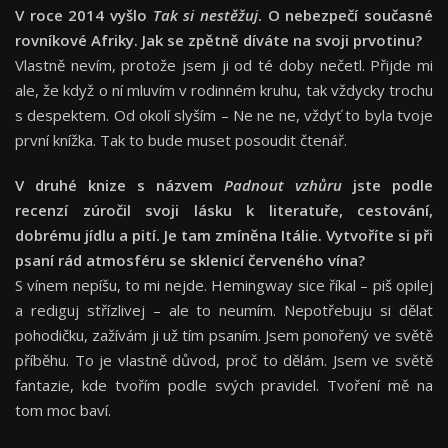
V roce 2014 vyšlo
Tak si nestěžuj
. O nebezpečí současné
rovníkové Afriky. Jak se zpětně díváte na svoji prvotinu?
Vlastně nevím, protože jsem ji od té doby nečetl. Přijde mi
ale, že když o ní mluvím v rodinném kruhu, tak vždycky trochu
s despektem. Od okolí slyším – Ne ne ne, vždyť to byla tvoje
první knížka. Tak to bude muset posoudit čtenář.
V druhé knize s názvem
Padnout vzhůru
jste podle
recenzí zúročil svoji lásku k literatuře, cestování,
dobrému jídlu a pití. Je tam zmíněna Itálie. Vytvoříte si při
psaní rád atmosféru se sklenicí červeného vína?
S vínem nepíšu, to mi nejde. Hemingway sice říkal – piš opilej
a rediguj střízlivej – ale to neumím. Nepotřebuju si dělat
pohodičku, zažívám ji už tím psaním. Jsem ponořený ve světě
příběhu. To je vlastně důvod, proč to dělám. Jsem ve světě
fantazie, kde tvořím podle svých pravidel. Tvoření mě na
tom moc baví.