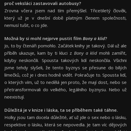
proč veksláci zastavovali autobusy?
Zrovna včera jsem nad tím přemýšlel. Třicetiletý člověk,
který už je v dnešní době platným členem společnosti,
nemusí tušit, o co jde.
Možná by si mohl nejprve pustit film
Bony a klid
?
Jo, to by čtenáři pomohlo. Začátek knihy je takový. Dál už ale
příběh ukazuje, kam by ti kluci z
Bony a klid
mohli zamířit,
kdyby neskončili. Spousta takových lidí neskončila. Všichni
jsme tehdy slyšeli, že tento byznys se přesune do bílých
límečků, což je i dnes hodně vidět. Pokračuje to. Spousta lidí,
o kterých vím, už to nedělá jen proto, že mají dost, nebo se
přetransformovali do velkého, legálního byznysu. Nebo už
neexistují.
Důležitá je v knize i láska, ta se příběhem také táhne.
Holky jsou tam docela důležité, ať už jde o sex nebo o lásku,
respektive o lásku, která se nepovedla. Je tam víc dějových