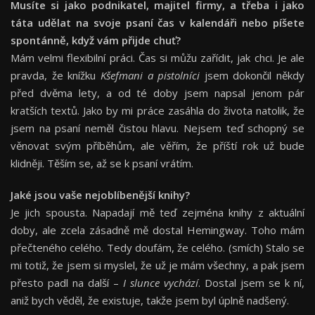
Musíte si jako podnikatel, majitel firmy, a třeba i jako
táta udělat na svoje psaní čas v kalendáři nebo píšete
spontánně, když vám přijde chuť
?
Mám velmi flexibilní práci. Čas si můžu zařídit, jak chci. Je ale
pravda, že knížku
Kšefmani a pistolníci
jsem dokončil někdy
před dvěma lety, a od té doby jsem napsal jenom pár
kratších textů. Jako by mi práce zasáhla do života natolik, že
jsem na psaní neměl čistou hlavu. Nejsem teď schopný se
věnovat svým příběhům, ale věřím, že příští rok už bude
klidněji. Těším se, až se k psaní vrátím.
Jaké jsou vaše nejoblíbenější knihy?
Je jich spousta. Napadají mě teď zejména knihy z aktuální
doby, ale zcela zásadně mě dostal Hemingway. Toho mám
přečteného celého. Tedy doufám, že celého. (smích) Stalo se
mi totiž, že jsem si myslel, že už je mám všechny, a pak jsem
přesto padl na další –
I slunce vychází
. Dostal jsem se k ní,
aniž bych věděl, že existuje, takže jsem byl úplně nadšený.