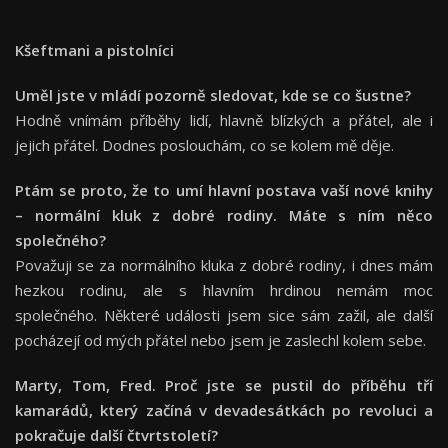
Kšeftmani a pistolníci
Uměl jste v mládí pozorně sledovat, kde se co š
ustne?
Hodně vnímám příběhy lidí, hlavně blízkých a přátel, ale i
jejich přátel. Dodnes poslouchám, co se kolem mě děje.
Ptám se proto, že to umí hlavní postava vaší nové knihy
– normální kluk z dobré rodiny. Máte s ním něco
společné
ho?
Považuji se za normálního kluka z dobré rodiny, i dnes mám
hezkou rodinu, ale s hlavním hrdinou nemám moc
společného. Některé události jsem sice sám zažil, ale další
pocházejí od mých přátel nebo jsem je zaslechl kolem sebe.
Marty, Tom, Fred. Proč jste se pustil do příběhu tří
kamarádů, který začíná v devadesátkách po revoluci a
pokračuje další čtvrtstoletí
?