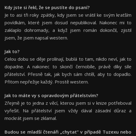
Kdy jste si řekl, že se pustíte do psaní
?
Je to asi tři roky zpátky, kdy jsem se vrátil ke svým kratším
povídkám, které jsem dosud nepublikoval. Nakonec mi to
zaklaplo dohromady, a když jsem román dokončil, zjistil
jsem, že jsem napsal western.
Jak to?
Celou dobu se děje prolínají, bublá to tam, nikdo neví, jak to
dopadne. A nakonec to skončí černobíle, právě díky síle
přátelství. Přesně tak, jak bych sám chtěl, aby to dopadlo.
Přitom nepřežije každý. Prostě western.
Jak to máte vy s opravdovým přátelstvím?
Zřejmě je to jedna z věcí, kterou jsem si v knize potřeboval
vyřešit. Na přátelství jsem vždy dával zásadní důraz a
mockrát jsem se zklamal.
Budou se mladší čtenáři „chytat“ v případě Tuzexu nebo