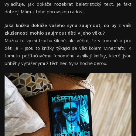
vyjadřuje, jak dokáže rozebrat beletristický text. Je fakt
dobrej! Mám z toho obrovskou radost.
Jaká knížka dokáže vašeho syna zaujmout, co by z vaší
zkušenosti mohlo zaujmout děti v jeho vě
ku?
Možná to vyzní trochu šíleně, ale věřím, že v tom něco pro
děti je – jsou to knížky týkající se věcí kolem Minecraftu. K
tomuto počítačovému fenoménu vznikají knížky, které jsou
příběhy vytaženými z těch her. Syna hodně berou.