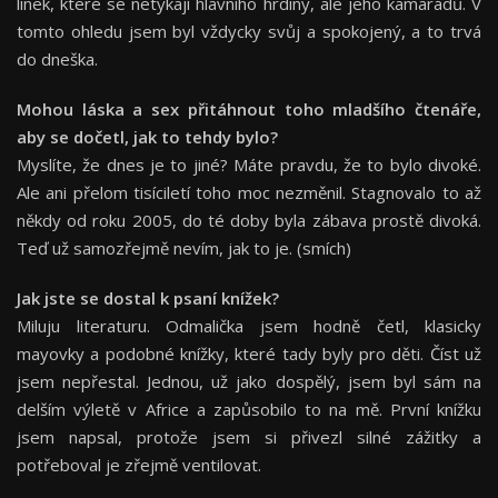
linek, které se netýkají hlavního hrdiny, ale jeho kamarádů. V
tomto ohledu jsem byl vždycky svůj a spokojený, a to trvá
do dneška.
Mohou láska a sex přitáhnout toho mladšího čtenáře,
aby se dočetl, jak to tehdy bylo?
Myslíte, že dnes je to jiné? Máte pravdu, že to bylo divoké.
Ale ani přelom tisíciletí toho moc nezměnil. Stagnovalo to až
někdy od roku 2005, do té doby byla zábava prostě divoká.
Teď už samozřejmě nevím, jak to je. (smích)
Jak jste se dostal k psaní kníž
ek?
Miluju literaturu. Odmalička jsem hodně četl, klasicky
mayovky a podobné knížky, které tady byly pro děti. Číst už
jsem nepřestal. Jednou, už jako dospělý, jsem byl sám na
delším výletě v Africe a zapůsobilo to na mě. První knížku
jsem napsal, protože jsem si přivezl silné zážitky a
potřeboval je zřejmě ventilovat.