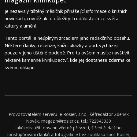
je nezávislý tištěný měsíčník přinášející informace o knižních
novinkách, rovněž ale o důležitých událostech ze světa
kultury a umění.
Tento portál je neúplným zrcadlem jeho redakčního obsahu.
Některé články, recenze, knižní ukázky a pod. vycházejí
pouze v jeho tištěné podobě. Pro tu ovšem musíte navštívit
některé kamenné knihkupectví, kde jej dostanete zdarma ke
svému nákupu.
Provozovatelem serveru je Rosier, s.r.o., šéfredaktor Zdeněk
Novák, magazin@rosier.cz, tel.: 722943330
Jakékoliv užití obsahu včetně převzetí, šíření či dalšího
zpřístupňování článků a fotografií je bez souhlasu spol. Rosier,