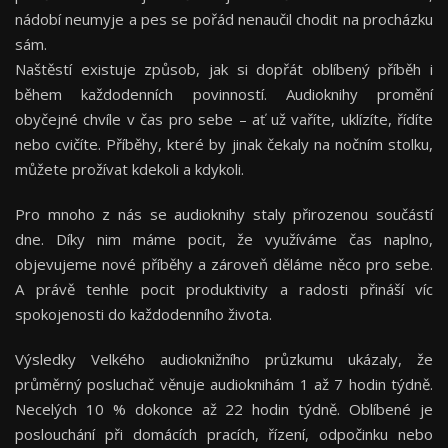
nádobí neumyje a pes se pořád nenaučil chodit na procházku
sám.
Naštěstí existuje způsob, jak si dopřát oblíbený příběh i
během každodenních povinností. Audioknihy promění
obyčejné chvíle v čas pro sebe – ať už vaříte, uklízíte, řídíte
nebo cvičíte. Příběhy, které by jinak čekaly na nočním stolku,
můžete prožívat kdekoli a kdykoli.
Pro mnoho z nás se audioknihy staly přirozenou součástí
dne. Díky nim máme pocit, že využíváme čas naplno,
objevujeme nové příběhy a zároveň děláme něco pro sebe.
A právě tenhle pocit produktivity a radosti přináší víc
spokojenosti do každodenního života.
Výsledky Velkého audioknižního průzkumu ukázaly, že
průměrný posluchač věnuje audioknihám 1 až 7 hodin týdně.
Necelých 10 % dokonce až 22 hodin týdně. Oblíbené je
poslouchání při domácích pracích, řízení, odpočinku nebo