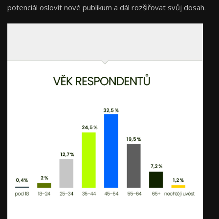
potenciál oslovit nové publikum a dál rozšiřovat svůj dosah.