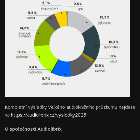
Kompletní výsledky Velkého audioknižního průzkumu najdete
na
https://audiolibrix.cz/vysledky2025
O společnosti Audiolibrix