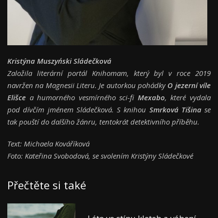
Kristýna Muszyński Sládečková
Založila literární portál Knihomam, který byl v roce 2019
navržen na Magnesii Literu. Je autorkou pohádky
O jezerní víle
Elišce
a humorného vesmírného sci-fi
Mexabo
, které vydala
pod dívčím jménem Sládečková. S knihou
Smrková Tišina
se
tak pouští do dalšího žánru, tentokrát detektivního příběhu.
Text: Michaela Kováříková
Foto: Kateřina Svobodová, se svolením Kristýny Sládečkové
Přečtěte si také