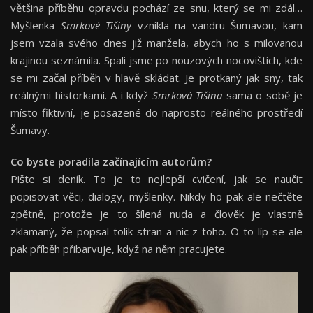
většina příběhu opravdu pochází ze snu, který se mi zdál…
Myšlenka
Smrkové Tišiny
vznikla na vandru Šumavou, kam
jsem vzala svého dnes již manžela, abych ho s milovanou
krajinou seznámila. Spali jsme po nouzových nocovištích, kde
se mi začal příběh v hlavě skládat. Je protkaný jak sny, tak
reálnými historkami. A i když
Smrková Tišina
sama o sobě je
místo fiktivní, je posazené do naprosto reálného prostředí
Šumavy.
Co byste poradila začínajícím autorům?
Pište si deník. To je to nejlepší cvičení, jak se naučit
popisovat věci, dialogy, myšlenky. Nikdy ho pak ale nečtěte
zpětně, protože je to šílená nuda a člověk je vlastně
zklamaný, že popsal tolik stran a nic z toho. O to líp se ale
pak příběh přibarvuje, když na něm pracujete.