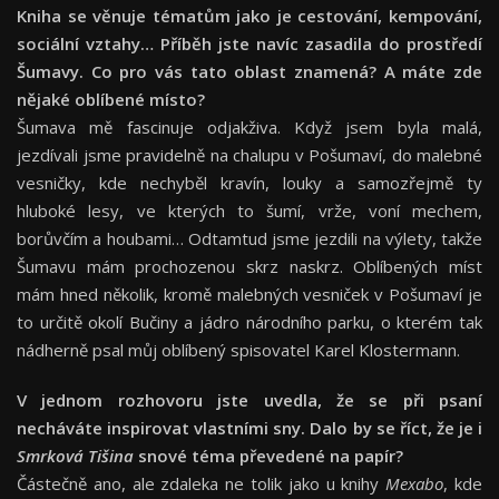
Kniha se věnuje tématům jako je cestování, kempování,
sociální vztahy… Příběh jste navíc zasadila do prostředí
Šumavy. Co pro vás tato oblast znamená? A máte zde
nějaké oblíbené místo?
Šumava mě fascinuje odjakživa. Když jsem byla malá,
jezdívali jsme pravidelně na chalupu v Pošumaví, do malebné
vesničky, kde nechyběl kravín, louky a samozřejmě ty
hluboké lesy, ve kterých to šumí, vrže, voní mechem,
borůvčím a houbami… Odtamtud jsme jezdili na výlety, takže
Šumavu mám prochozenou skrz naskrz. Oblíbených míst
mám hned několik, kromě malebných vesniček v Pošumaví je
to určitě okolí Bučiny a jádro národního parku, o kterém tak
nádherně psal můj oblíbený spisovatel Karel Klostermann.
V jednom rozhovoru jste uvedla, že se při psaní
necháváte inspirovat vlastními sny. Dalo by se říct, že je i
Smrková Tišina
snové téma převedené na papír?
Částečně ano, ale zdaleka ne tolik jako u knihy
Mexabo
, kde