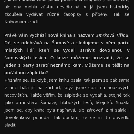
ale ona mohla zůstat neviditelná. A já jsem historicky
zkoušela vydávat různé časopisy s příběhy. Tak se
Knihomam zrodil.
Právě vám vychází nová kniha s názvem
Smrková Tišina
.
Děj se odehrává na Šumavě a sledujeme v něm partu
mladých lidí, kteří se vydali strávit dovolenou v
šumavských lesích. O knize můžeme prozradit, že se
jeden z party ztratí neznámo kam. Můžeme se těšit na
pořádnou zápletku?
Přiznám se, že když jsem knihu psala, tak jsem se pak sama
v noci bála jít na záchod, když jsme spali na nouzových
nocovištích. Takže věřím, že zápletka se vydařila, stejně tak
jako atmosféra Šumavy, hlubokých lesů, lišejníků. Snažila
jsem se, aby kniha byla napínavá, ale zároveň z ní sálala i
dovolenková pohoda. Tak doufám, že se mi to povedlo
sladit.