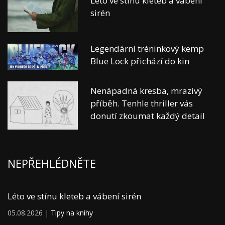
Léto ve stínu kleteb a vábení
sirén
Legendární tréninkový kemp
Blue Lock přichází do kin
Nenápadná kresba, mrazivý
příběh. Tenhle thriller vás
donutí zkoumat každý detail
NEPŘEHLÉDNĚTE
Léto ve stínu kleteb a vábení sirén
05.08.2026 |
Tipy na knihy