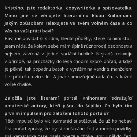
Kristýno, jste redaktorka, copywriterka a spisovatelka.
Mimo jiné se věnujete literárnímu klubu Knihomam.
Jakým způsobem relaxujete ve svém volném čase a co
vás na vaší práci baví?
Baví mě povídat si s lidmi, hledat příběhy, které za nimi stojí.
Jsem ráda, že kolem sebe mám úplně různorodé osobnosti a
nejsem zavřená v jedné sociální bublině. Nejradši relaxuju
v přírodě, na procházky do lesa chodím skoro pořád, a když
je pěkně, tak popadnu batoh a vyrážím na vandr s manželem
či s přáteli na více dní. A jinak samozřejmě ráda čtu, v každé
volné chvilce.
Založila jste literární portál Knihomam sdružující
amatérské autory, kteří píšou do šuplíku. Co bylo tím
prvním impulsem pro založení tohoto portálu?
Těch impulsů bylo víc. Kamarád si stěžoval, že už ho nebaví
číst pořád zprávy, že by si radši ráno četl v mobilu povídky.
Jiná kamarádka zase psala poezii a chtěla, aby ji někdo četl,