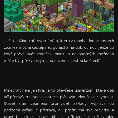
„Už ten Minecraft vypni!“ Věta, která v mnoha domácnostech
zaznívá možná častěji než pohádka na dobrou noc. Jenže co
když právě svět kostiček, pixelů a nekonečných možností
může být překvapivým spojencem a cestou ke čtení?
Minecraft není jen hra. Je to otevřené univerzum, které děti
učí přemýšlet v souvislostech, plánovat, zkoušet a chybovat.
Stavět dům znamená promyslet základy, výprava do
podzemí vyžaduje přípravu, a i přežití má svá pravidla. A
právě tahle logika, srozumitelná a přirozená, se překvapivě