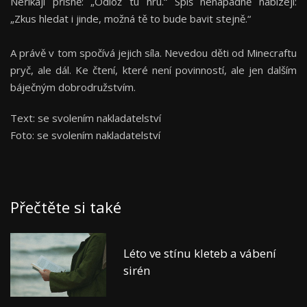
Neříkají přísně: „Odlož tu hru.“ Spíš nenápadně nabízejí:
„Zkus hledat i jinde, možná tě to bude bavit stejně.“
A právě v tom spočívá jejich síla. Nevedou děti od Minecraftu
pryč, ale dál. Ke čtení, které není povinností, ale jen dalším
báječným dobrodružstvím.
Text: se svolením nakladatelství
Foto: se svolením nakladatelství
Přečtěte si také
Léto ve stínu kleteb a vábení
sirén