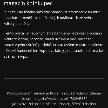
magazín knihkupec
je nezávislý tištěný měsíčník přinášející informace o knižních
novinkách, rovněž ale o důležitých událostech ze světa
kultury a umění.
Tento portál je neúplným zrcadlem jeho redakčního obsahu.
Některé články, recenze, knižní ukázky a pod. vycházejí
pouze v jeho tištěné podobě. Pro tu ovšem musíte navštívit
některé kamenné knihkupectví, kde jej dostanete zdarma ke
svému nákupu.
Provozovatelem serveru je Rosier, s.r.o., šéfredaktor Zdeněk
Novák, magazin@rosier.cz, tel.: 722943330
Jakékoliv užití obsahu včetně převzetí, šíření či dalšího