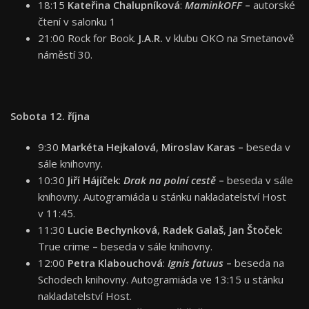
18:15
Kateřina Chalupníková
:
MaminkOFF
–
autorské
čtení v salonku 1
21:00 Rock for Book.
J.A.R.
v klubu OKO na Smetanově
náměstí 30.
Sobota 12. října
9:30
Markéta Hejkalová
,
Miroslav Karas
–
beseda
v
sále knihovny.
10:30
Jiří Hájíček
:
Drak na polní cestě
–
beseda v sále
knihovny. Autogramiáda u stánku nakladatelství Host
v 11:45.
11:30
Lucie Bechynková
,
Radek Galaš
,
Jan Štoček
:
True crime
–
beseda
v sále knihovny.
12:00
Petra Klabouchová
:
Ignis fatuus
–
beseda na
Schodech knihovny. Autogramiáda ve 13:15 u stánku
nakladatelství Host.