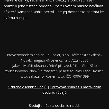
Některé články, recenze, knižní ukázky a pod. vycházejí
pouze v jeho tištěné podobě. Pro tu ovšem musíte navštívit
některé kamenné knihkupectví, kde jej dostanete zdarma ke
svému nákupu.
Provozovatelem serveru je Rosier, s.r.o., šéfredaktor Zdeněk
Novák, magazin@rosier.cz, tel.: 722943330
Jakékoliv užití obsahu včetně převzetí, šíření či dalšího
zpřístupňování článků a fotografií je bez souhlasu spol. Rosier,
s.r.o. zakázáno. Rosier, s.r.o. IČO: 09961399
Ochrana osobních údajů
|
Spravovat souhlas s nastavením
osobních údajů
Sledujte nás na sociálních sítích