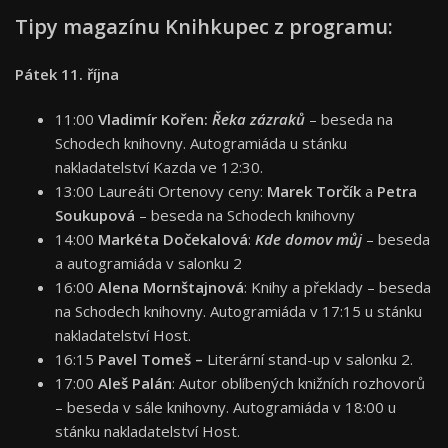
Tipy magazínu Knihkupec z programu:
Pátek 11. října
11:00
Vladimír Kořen:
Řeka zázraků
– beseda na
Schodech knihovny. Autogramiáda u stánku
nakladatelství Kazda ve 12:30.
13:00 Laureáti Ortenovy ceny:
Marek Torčík
a
Petra
Soukupová
– beseda na Schodech knihovny
14:00
Markéta Dočekalová
:
Kde domov můj
– beseda
a autogramiáda v salonku 2
16:00
Alena Mornštajnová
: Knihy a překlady – beseda
na Schodech knihovny. Autogramiáda v 17:15 u stánku
nakladatelství Host.
16:15
Pavel Tomeš –
Literární stand-up v salonku 2.
17:00
Aleš Palán
: Autor oblíbených knižních rozhovorů
– beseda v sále knihovny. Autogramiáda v 18:00 u
stánku nakladatelství Host.