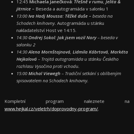
12:45
Michaela Janečková
:
Třešně v rumu
,
Jelita &
jitrnice
–
Beseda a autogramiáda v salonku 1
13:00
Iva Hadj Moussa
:
Těžké duše
–
beseda na
Schodech knihovny.
Autogramiáda u stánku
nakladatelství Host ve 14:15.
14:30
Ondrej Sokol
:
Jak jsem vozil Nory
– beseda v
salonku 2
14:30
Alena Mornštajnová
,
Lidmila Kábrtová
,
Markéta
Hejkalová
– Trojitá autogramiáda u stánku Českého
rozhlasu Vysočina proti vchodu.
15:00
Michal Viewegh
– Tradiční setkání s oblíbeným
spisovatelem na Schodech knihovny.
Kompletní program naleznete na
www.hejkal.cz/veletrh/doprovodny-program/
.