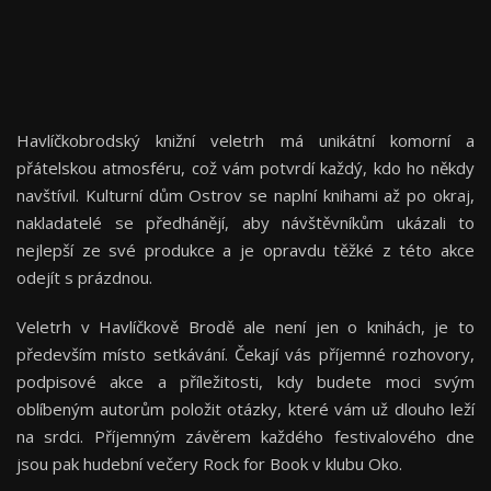
Havlíčkobrodský knižní veletrh má unikátní komorní a
přátelskou atmosféru, což vám potvrdí každý, kdo ho někdy
navštívil. Kulturní dům Ostrov se naplní knihami až po okraj,
nakladatelé se předhánějí, aby návštěvníkům ukázali to
nejlepší ze své produkce a je opravdu těžké z této akce
odejít s prázdnou.
Veletrh v Havlíčkově Brodě ale není jen o knihách, je to
především místo setkávání. Čekají vás příjemné rozhovory,
podpisové akce a příležitosti, kdy budete moci svým
oblíbeným autorům položit otázky, které vám už dlouho leží
na srdci. Příjemným závěrem každého festivalového dne
jsou pak hudební večery Rock for Book v klubu Oko.