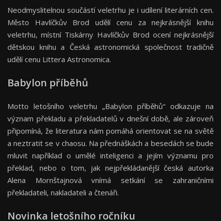
Neodmyslitelnou součástí veletrhu je i udílení literárních cen.
Město Havlíčkův Brod udělí cenu za nejkrásnější knihu
veletrhu, místní Tiskárny Havlíčkův Brod ocení nejkrásnější
dětskou knihu a Česká astronomická společnost tradičně
udělí cenu Littera Astronomica.
Babylon příběhů
Motto letošního veletrhu „Babylon příběhů“ odkazuje na
význam překladu a překladatelů v dnešní době, ale zároveň
připomíná, že literatura nám pomáhá orientovat se na světě
a neztratit se v chaosu. Na přednáškách a besedách se bude
mluvit například o umělé inteligenci a jejím významu pro
překlad, nebo o tom, jak nejpřekládanější česká autorka
Alena Mornštajnová vnímá setkání se zahraničními
překladateli, nakladateli a čtenáři.
Novinka letošního ročníku