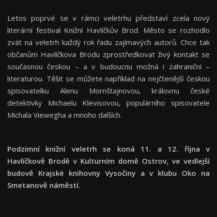
Letos poprvé se v rámci veletrhu představí zcela nový
literární festival Knižní Havlíčkův Brod. Město se rozhodlo
zvát na veletrh každý rok řadu zajímavých autorů. Chce tak
občanům Havlíčkova Brodu zprostředkovat živý kontakt se
současnou českou – a v budoucnu možná i zahraniční –
literaturou. Těšit se můžete například na nejčtenější českou
spisovatelku Alenu Mornštajnovou, královnu české
detektivky Michaelu Klevisovou, populárního spisovatele
Michala Viewegha a mnoho dalších.
Podzimní knižní veletrh se koná 11. a 12. října v
Havlíčkově Brodě v Kulturním domě Ostrov, ve vedlejší
budově Krajské knihovny Vysočiny a v klubu Oko na
Smetanově náměstí.