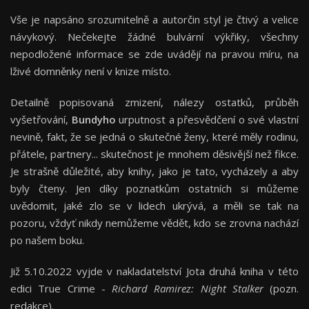
Vše je napsáno srozumitelně a autorčin styl je čtivý a velice
návykový. Nečekejte žádné bulvární výkřiky, všechny
nepodložené informace se zde uvádějí na pravou míru, na
lživé domněnky není v knize místo.
Detailně popisovaná zmizení, nálezy ostatků, průběh
vyšetřování,
Bundyho
urputnost a přesvědčení o své vlastní
nevině, fakt, že se jedná o skutečné ženy, které měly rodinu,
přátele, partnery... skutečnost je mnohem děsivější než fikce.
Je strašně důležité, aby knihy, jako je tato, vycházely a aby
byly čteny. Jen díky poznatkům ostatních si můžeme
uvědomit, jaké zlo se v lidech ukrývá, a měli se tak na
pozoru, vždyť nikdy nemůžeme vědět, kdo se zrovna nachází
po našem boku.
Již 5.10.2022 vyjde v nakladatelství Jota druhá kniha v této
edici True Crime -
Richard Ramirez: Night Stalker
(pozn.
redakce).