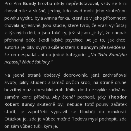
Pro Ann
Bundy
hrozbu nikdy nepředstavoval, vždy se k ní
choval mile a slušně, jediný, kdo snad mohl jeho skutečnou
povahu vycítit, byla Annina fenka, která se v jeho přítomnosti
chovala agresivně. Jsou studie, které tvrdí, že vrazi vyrůstají
z týraných dětí, a jsou také ty, jež si jsou „jisty“, že naopak
přehnaná péče škodí lidské psychice. Ať je to, jak chce,
autorka je díky svým zkušenostem s
Bundym
přesvědčena,
že on nespadal ani do jedné kategorie.
„Na Teda Bundyho
nepasují žádné šablony.“
Na jedné straně obětavý dobrovolník, jenž zachraňoval
životy, pilný student a lamač dívčích srdcí, na straně druhé
bezcitný muž a bestiální vrah. Kniha dost nezvykle začíná na
samém konci příběhu. Aby čtenář pochopil, jaký
Theodor
Robert Bundy
skutečně byl, nebude totiž pouhý začátek
stačit, je zapotřebí vypravit se hlouběji do minulosti.
Otázkou je, zda je vůbec možné Tedovu mysl pochopit, zda
on sám vůbec tušil, kým je.