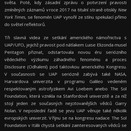
světa. Poté, kdy zásadní zprávu o potvrzení pravosti
zmíněných záznamů v roce 2017 na titulní straně otiskly
New
York Times
, se fenomén UAP vynořil ze stínu spekulací přímo
do světel reflektorů.
Tři slavná videa ze setkání amerického námořnictva s
UAP/UFO, jejichž pravost pod nátlakem Luise Elizonda musel
Pentagon přiznat, odstartovala novou éru seriózního
vědeckého výzkumu záhadného fenoménu a proces
Disclosure (Odhalení) pod taktovkou amerického Kongresu.
V současnosti se UAP seriózně zabývá také NASA,
Harvardova univerzita v programu Galileo vedeném
respektovaným astrofyzikem Avi Loebem anebo The Sol
Foundation, která vznikla na Stanfordově univerzitě a za níž
stojí jeden ze současných nejcitovanějších vědců Garry
Nolan. V neposlední řadě se jevu UAP věnuje také několik
evropských univerzit. V říjnu se na kongresu nadace The Sol
Foundation v Itálii chystá setkání zainteresovaných vědců se