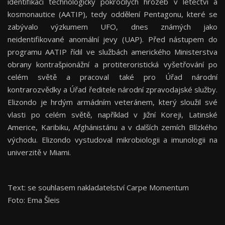
identifikaci technologicky pokročilých hrozeb v letectví a
kosmonautice (AATIP), tedy oddělení Pentagonu, které se
zabývalo výzkumem UFO, dnes známých jako
neidentifikované anomální jevy (UAP). Před nástupem do
programu AATIP řídil ve službách amerického Ministerstva
obrany kontrašpionážní a protiteroristická vyšetřování po
celém světě a pracoval také pro Úřad národní
kontrarozvědky a Úřad ředitele národní zpravodajské služby.
Elizondo je hrdým armádním veteránem, který sloužil své
vlasti po celém světě, například v Jižní Koreji, Latinské
Americe, Karibiku, Afghánistánu a v dalších zemích Blízkého
východu. Elizondo vystudoval mikrobiologii a imunologii na
univerzitě v Miami.
Text: se souhlasem nakladatelství Carpe Momentum
Foto: Ema Šleis