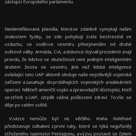
zástupci Evropského parlamentu.
Neidentifikovaná plavidla, která se zdánlivě vymykají našim
znalostem fyziky, se zde pohybují zcela beztrestně ve
vzduchu, ve vodě i ve vesmíru přinejmenším od druhé
světové války. Armáda, CIA, a dokonce i bývalí prezidenti znají
pravdu, že lidstvo ve skutečnosti není jediným inteligentním
druhem života ve vesmíru. Jiná než lidská inteligence
ovládající tato UAP aktivně sleduje naše nejcitlivější vojenská
zařízení a zasahuje do probíhajících vojenských a nukleárních
operací. Někteří američtí vojáci a zpravodajští důstojníci, kteří
se střetli s UAP, utrpěli vážná poškození zdraví. To vše se
děje po celém světě.
V sázce nemůže být nic většího. Kniha
Naléhavé
představuje odhalení z první ruky, které se týká nejpřísněji
střeženého tajemství Pentagonu, a výzvu postavit se čelem