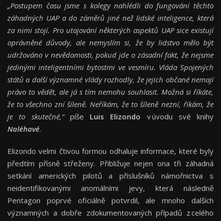
„Postupem času jsme s kolegy nahlédli do fungování těchto
záhadných UAP a do záměrů jiné než lidské inteligence, která
za nimi stojí.
Pro utajování některých aspektů UAP sice existují
oprávněné důvody, ale nemyslím si, že by lidstvo mělo být
udržováno v nevědomosti, pokud jde o zásadní fakt, že nejsme
jedinými inteligentními bytostmi ve vesmíru. Vláda Spojených
států a další významné vlády rozhodly, že jejich občané nemají
právo to vědět, ale já s tím nemohu souhlasit.
Možná si říkáte,
že to všechno zní šíleně. Neříkám, že to šíleně nezní, říkám, že
je to skutečné,“
píše
Luis Elizondo
v úvodu své knihy
Naléhavé
.
Elizondo velmi čtivou formou odhaluje informace, které byly
předtím přísně střeženy. Přibližuje nejen ona tři záhadná
setkání amerických pilotů a příslušníků námořnictva s
neidentifikovanými anomálními jevy, která následně
Pentagon poprvé oficiálně potvrdil, ale mnoho dalších
významných a dobře zdokumentovaných případů z celého