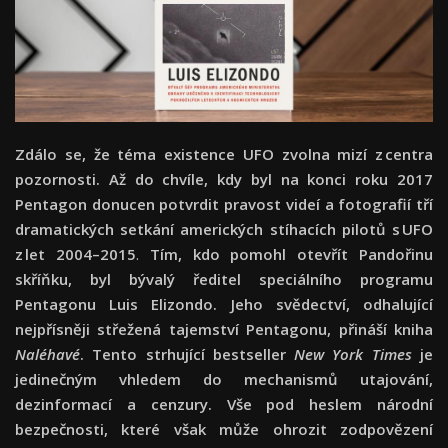
Zdálo se, že téma existence UFO zvolna mizí z centra
pozornosti. Až do chvíle, kdy byl na konci roku 2017
Pentagon donucen potvrdit pravost videí a fotografií tří
dramatických setkání amerických stíhacích pilotů s UFO
z let 2004–2015
.
Tím, kdo pomohl otevřít Pandořinu
skříňku, byl bývalý ředitel speciálního programu
Pentagonu Luis Elizondo. Jeho svědectví, odhalující
nejpřísněji střežená tajemství Pentagonu, přináší kniha
Naléhavé
. Tento strhující bestseller
New York Times
je
jedinečným vhledem do mechanismů utajování,
dezinformací a cenzury. Vše pod heslem národní
bezpečnosti, které však může ohrozit zodpovězení