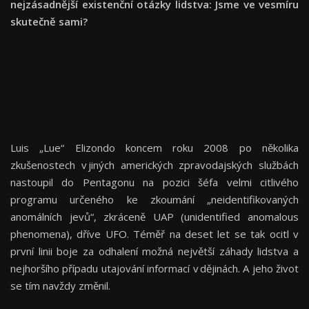
nejzásadnější existenční otázky lidstva: Jsme ve vesmíru
skutečně sami?
Luis „Lue“ Elizondo koncem roku 2008 po několika
zkušenostech v jiných amerických zpravodajských službách
nastoupil do Pentagonu na pozici šéfa velmi citlivého
programu určeného ke zkoumání „neidentifikovaných
anomálních jevů“, zkráceně UAP (unidentified anomalous
phenomena), dříve UFO. Téměř na deset let se tak ocitl v
první linii boje za odhalení možná největší záhady lidstva a
nejhoršího případu utajování informací v dějinách. A jeho život
se tím navždy změnil.