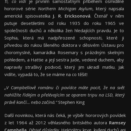
Ti, co vidí
je prvním samostatným příběhem osmidílné
hororové série
Northern Michigan Asylum
, který napsala
americká spisovatelka
J. R. Ericksonová
. Čtenář v něm
putuje desetiletími od roku 1935 do roku 1965 ve
společnosti duchů a několika žen hledajících pravdu. Je to
Sophia, která má nadpřirozené schopnosti, které ji
přivedou do rukou šíleného doktora v děsivém Ústavu pro
choromyslné, kamarádka Rosemary s prázdným skelným
pohledem, a Hattie a její sestra Jude, vedené duchem, aby
napravily strašlivý podvod, který jim ukradl matku. Jak
vidíte, vypadá to, že se máme na co těšit!
„V Campbellově románu či povídce máte pocit, že na svět
nahlížíte řídkým a přelévajícím se oparem tripu na LSD, který
právě končí… nebo začíná.“
Stephen King
Další novinkou, která nás čeká, je výběr hororových povídek
z let 1964 až 2012 věhlasného britského autora
Ramsey
Campbella
,
Děsivé důsledky
. Hektolitry krve, kvílení duchů ani