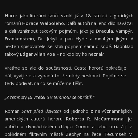
Horor jako literární směr vznikl již v 18. století z gotických
románů
Horace Walpoleho
. Další autoři na jeho dílo navázali
a dali vzniknout takovým pojmům, jako je
Dracula
, Vampýr,
Frankenstein
, Dr. Jekyll a pan Hyde a mnohým jiným. A
někteří spisovatelé se stali pojmem sami o sobě. Například
takový
Edgar Allan Poe
– no kdo by ho neznal?
Vraťme se ale do současnosti. Cesta hororů pokračuje
dál, vyvíjí se a vypadá to, že nikdy neskončí. Pojďme se
tedy podívat, na co se můžeme těšit.
„Z temnoty jsi vzešel a v temnotu se obrátíš.“
Román
Smrt před úsvitem
od jednoho z nejvýznamnějších
amerických autorů hororu
Roberta R. McCammona
, je
příběh o dvanáctiletém chlapci Corym a jeho otci. Žijí v
poklidném fiktivním městě Zephyr na řece Tecumseh v