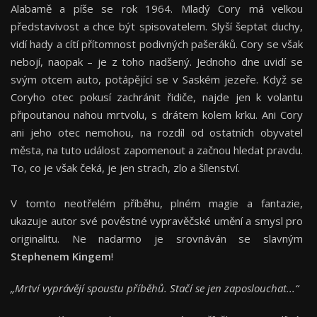
Alabamě a píše se rok 1964. Mladý Cory má velkou
představivost a chce být spisovatelem. Slyší šeptat duchy,
vidí hady a cítí přítomnost podivných pašeráků. Cory se však
nebojí, naopak – je z toho nadšený. Jednoho dne uvidí se
svým otcem auto, potápějící se v Saském jezeře. Když se
Coryho otec pokusí zachránit řidiče, najde jen k volantu
připoutanou nahou mrtvolu, s drátem kolem krku. Ani Cory
ani jeho otec nemohou, na rozdíl od ostatních obyvatel
města, na tuto událost zapomenout a začnou hledat pravdu.
To, co je však čeká, je jen strach, zlo a šílenství.
V tomto neotřelém příběhu, plném magie a fantazie,
ukazuje autor své pověstné vypravěčské umění a smysl pro
originalitu. Ne nadarmo je srovnáván se slavným
Stephenem Kingem
!
„Mrtví vyprávějí spoustu příběhů. Stačí se jen zaposlouchat...“