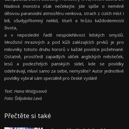
hladová monstra však nečekejte. Jde spíše o neméně
děsivou paranoidní atmosféru venkova, strach z cizích míst i
lidí, všudypřítomný neklid, tíseň a hrůzu každodennosti
života,
a v neposlední řadě nespolehlivost lidských smyslů.
Množství mrazivých a pod kůži zalézajících prvků je pro
milovníky tohoto druhu hororů v každé povídce požehnané.
Ostatně, prostředí zapadlých uliček anglických městeček,
lesů a podezřelých panských sídel, kde se povídky
odehrávají, mluví samo za sebe, nemyslíte? Autor jednotlivé
povídky vybral sám speciálně pro české vydání!
Text: Hana Wielgusová
Foto: Štěpánka Levá
Přečtěte si také