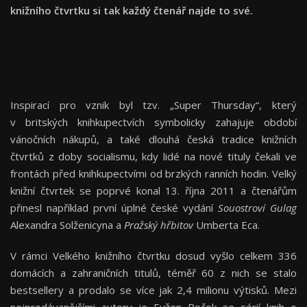
knižního čtvrtku si tak každý čtenář najde to své.
Inspirací pro vznik byl tzv. „Super Thursday“, který
v britských knihkupectvích symbolicky zahajuje období
vánočních nákupů, a také dlouhá česká tradice knižních
čtvrtků z doby socialismu, kdy lidé na nové tituly čekali ve
frontách před knihkupectvími od brzkých ranních hodin. Velký
knižní čtvrtek se poprvé konal 13. října 2011 a čtenářům
přinesl například první úplné české vydání
Souostroví Gulag
Alexandra Solženicyna a
Pražský hřbitov
Umberta Eca.
V rámci Velkého knižního čtvrtku dosud vyšlo celkem 336
domácích a zahraničních titulů, téměř 60 z nich se stalo
bestsellery a prodalo se více jak 2,4 milionu výtisků. Mezi