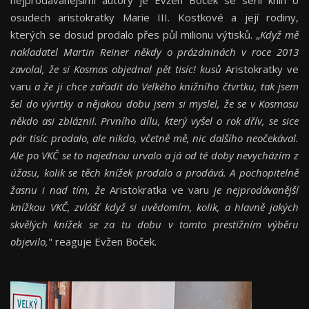
nejprodávanějšími autory je Evžen Boček se sérií knih o
osudech aristokratky Marie III. Kostkové a její rodiny,
kterých se dosud prodalo přes půl milionu výtisků. „
Když mě
nakladatel Martin Reiner někdy o prázdninách v roce 2013
zavolal, že si Kosmas objednal pět tisíc! kusů
Aristokratky ve
varu
a že ji chce zařadit do Velkého knižního čtvrtku, tak jsem
šel do vývrtky a nějakou dobu jsem si myslel, že se v Kosmasu
někdo asi zbláznil. Prvního dílu, který vyšel o rok dřív, se sice
pár tisíc prodalo, ale nikdo, včetně mě, nic dalšího neočekával.
Ale po VKČ se to najednou urvalo a já od té doby nevycházím z
úžasu, kolik se těch knížek prodalo a prodává. A pochopitelně
žasnu i nad tím, že
Aristokratka ve varu
je nejprodávanější
knížkou VKČ, zvlášť když si uvědomím, kolik, a hlavně jakých
skvělých knížek se za tu dobu v tomto prestižním výběru
objevilo,
" reaguje Evžen Boček.