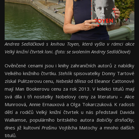
Andrea Sedláčková s knihou Toyen, která vyšla v rámci akce
Velký knižní čtvrtek loni. (foto: se svolením Andrey Sedláčkové)
Ověnčené cenami jsou i knihy zahraničních autorů z nabídky
Velkého knižního čtvrtku.
Stehlík
spisovatelky Donny Tartové
získal Pulitzerovu cenu,
Nebeská tělesa
od Eleanor Cattonové
mají Man Bookerovu cenu za rok 2013. V kolekci titulů mají
svá díla i tři nositelky Nobelovy ceny za literaturu – Alice
Munroová, Annie Ernauxová a Olga Tokarczuková. K radosti
dětí a rodičů Velký knižní čtvrtek u nás představil Davida
Walliamse, populárního britského autora
Babičky drsňačky
,
dnes již kultovní
Prašinu
Vojtěcha Matochy a mnoho dalších
titulů.