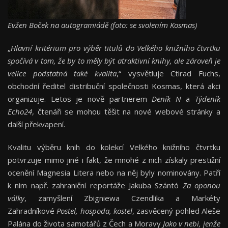
Evžen Boček na autogramiádě (foto: se svolením Kosmas)
„
Hlavní kritérium pro výběr titulů do Velkého knižního čtvrtku
spočívá v tom, že by to měly být atraktivní knihy, ale zároveň je
velice podstatná také kvalita
,“ vysvětluje Ctirad Fuchs,
obchodní ředitel distribuční společnosti Kosmas, která akci
organizuje. Letos je nově partnerem
Deník N
a
Týdeník
Echo24
, čtenáři se mohou těšit na nové webové stránky a
další překvapení.
Kvalitu výběru knih do kolekcí Velkého knižního čtvrtku
potvrzuje mimo jiné i fakt, že mnohé z nich získaly prestižní
ocenění Magnesia Litera nebo na něj byly nominovány. Patří
k nim např. zahraniční reportáže Jakuba Szántó
Za oponou
války
, zamyšlení Zbigniewa Czendlika a Markéty
Zahradníkové
Postel, hospoda, kostel
, zasvěcený pohled Aleše
Palána do života samotářů z Čech a Moravy
Jako v nebi, jenže