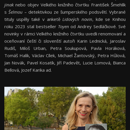
jinak
nebo objev Velkého knižního čtvrtku František Šmehlík
s
Šelmou
– detektivkou ze šumperského podsvětí. Vybrané
tituly uspěly také v anketě
Lidových novin
, kde se Knihou
roku 2023 stal bestseller
Toyen
od Andrey Sedláčkové. Své
novinky v rámci Velkého knižního čtvrtku uvedli renomovaní a
oceňovaní čeští či slovenští autoři Karin Lednická, Jaroslav
Rudiš, Miloš Urban, Petra Soukupová, Pavla Horáková,
Tomáš Halík, Václav Cílek, Michael Žantovský, Petra Hůlová,
Jan Novák, Pavel Kosatík, Jiří Padevět, Lucie Lomová, Bianca
Bellová, Jozef Karika ad.