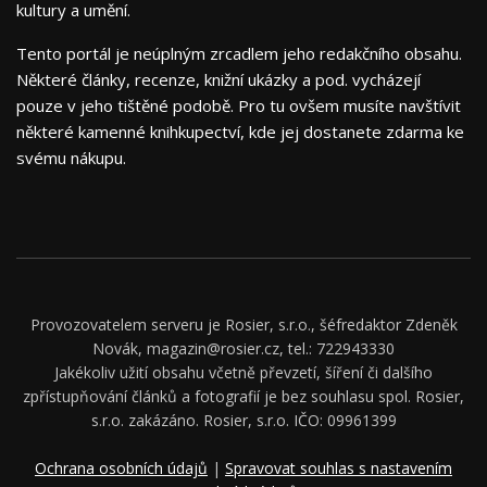
kultury a umění.
Tento portál je neúplným zrcadlem jeho redakčního obsahu.
Některé články, recenze, knižní ukázky a pod. vycházejí
pouze v jeho tištěné podobě. Pro tu ovšem musíte navštívit
některé kamenné knihkupectví, kde jej dostanete zdarma ke
svému nákupu.
Provozovatelem serveru je Rosier, s.r.o., šéfredaktor Zdeněk
Novák, magazin@rosier.cz, tel.: 722943330
Jakékoliv užití obsahu včetně převzetí, šíření či dalšího
zpřístupňování článků a fotografií je bez souhlasu spol. Rosier,
s.r.o. zakázáno. Rosier, s.r.o. IČO: 09961399
Ochrana osobních údajů
|
Spravovat souhlas s nastavením