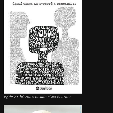
Vyjde 20. března v nakldatelství Bourdon.