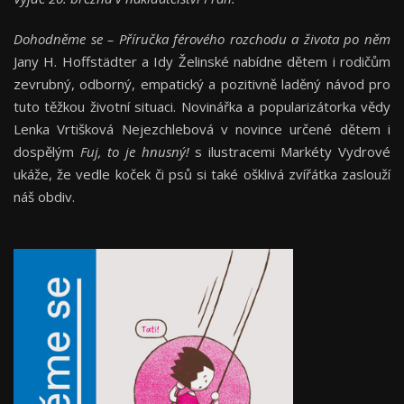
Dohodněme se – Příručka férového rozchodu a života po něm
Jany H. Hoffstädter a Idy Želinské nabídne dětem i rodičům
zevrubný, odborný, empatický a pozitivně laděný návod pro
tuto těžkou životní situaci. Novinářka a popularizátorka vědy
Lenka Vrtišková Nejezchlebová v novince určené dětem i
dospělým
Fuj, to je hnusný!
s ilustracemi Markéty Vydrové
ukáže, že vedle koček či psů si také ošklivá zvířátka zaslouží
náš obdiv.