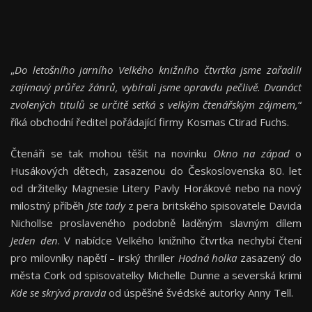
„
Do letošního jarního Velkého knižního čtvrtka jsme zařadili
zajímavý průřez žánrů, vybírali jsme opravdu pečlivě. Dvanáct
zvolených titulů se určitě setká s velkým čtenářským zájmem,
“
říká obchodní ředitel pořádající firmy Kosmas Ctirad Fuchs.
Čtenáři se tak mohou těšit na novinku
Okno na západ
o
Husákových dětech, zasazenou do Československa 80. let
od držitelky Magnesie Litery Pavly Horákové nebo na nový
milostný příběh
Jste tady
z pera britského spisovatele Davida
Nichollse proslaveného podobně laděným slavným dílem
Jeden den
. V nabídce Velkého knižního čtvrtka nechybí čtení
pro milovníky napětí – irský thriller
Hodná holka
zasazený do
města Cork od spisovatelky Michelle Dunne a severská krimi
Kde se skrývá pravda
od úspěšné švédské autorky Anny Tell.