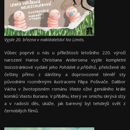
Vyjde 20. března v nakldatelství No Limits.
Vůbec poprvé u nás u příležitosti letošního 220. výročí
narození Hanse Christiana Andersena vyjde kompletní
tisícistránkové vydání jeho
Pohádek a příběhů
, přeložené do
češtiny přímo z dánštiny a doprovozené téměř sty
původními rozměrnými ilustracemi Filipa Pošivače. Dalibor
Vácha v životopisném románu
Vlasta
oživí geniálního krále
komiků Vlastu Buriana. V příběhu, který ve smíchu skrývá slzy
a v radosti děs, ukáže, jak barevný byl tehdejší svět z
černobílých filmů.