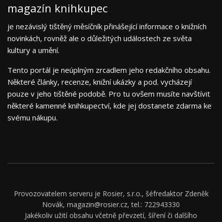
magazín knihkupec
je nezávislý tištěný měsíčník přinášející informace o knižních
novinkách, rovněž ale o důležitých událostech ze světa
kultury a umění.
Tento portál je neúplným zrcadlem jeho redakčního obsahu.
Některé články, recenze, knižní ukázky a pod. vycházejí
pouze v jeho tištěné podobě. Pro tu ovšem musíte navštívit
některé kamenné knihkupectví, kde jej dostanete zdarma ke
svému nákupu.
Provozovatelem serveru je Rosier, s.r.o., šéfredaktor Zdeněk
Novák, magazin@rosier.cz, tel.: 722943330
Jakékoliv užití obsahu včetně převzetí, šíření či dalšího