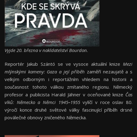
Vyjde 20. března v nakldatelství Bourdon.
Reportér Jakub Szántó se ve vysoce aktuální knize
Mezi
mlýnskými kameny: Gaza a její příběh
zaměří nezaujatě a s
velkým odborným i reportážním vhledem na historii a
současnost tohoto válkou zmítaného regionu. Německý
profesor a publicista Harald Jähner v oceňované knize
Čas
vlků: Německo a Němci 1945
–
1955
vylíčí v roce oslav 80.
výročí konce druhé světové války fascinující příběh drsné
poválečné obnovy zničeného Německa.