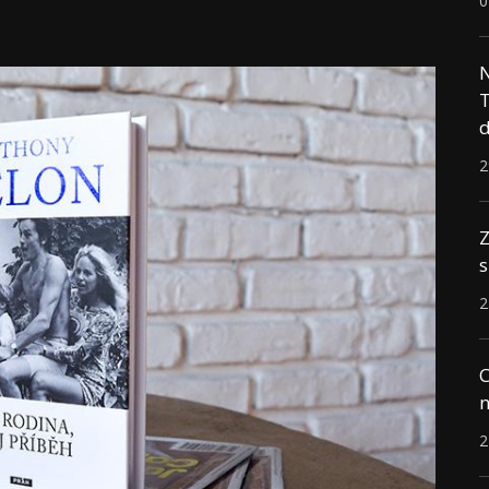
0
N
T
d
2
Z
s
2
C
n
2