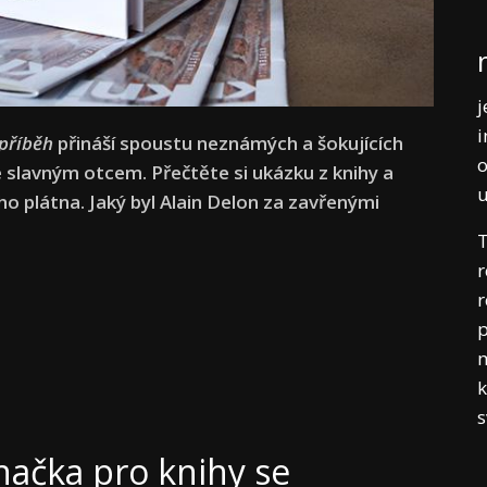
j
i
příběh
přináší spoustu neznámých a šokujících
o
 slavným otcem. Přečtěte si ukázku z knihy a
o plátna. Jaký byl Alain Delon za zavřenými
T
r
r
p
m
k
ačka pro knihy se