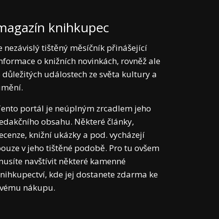
magazín knihkupec
e nezávislý tištěný měsíčník přinášející
nformace o knižních novinkách, rovněž ale
 důležitých událostech ze světa kultury a
umění.
ento portál je neúplným zrcadlem jeho
edakčního obsahu. Některé články,
ecenze, knižní ukázky a pod. vycházejí
ouze v jeho tištěné podobě. Pro tu ovšem
usíte navštívit některé kamenné
nihkupectví, kde jej dostanete zdarma ke
svému nákupu.