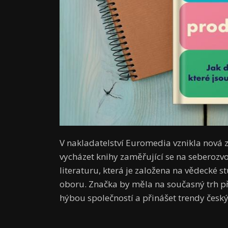
V nakladatelství Euromedia vznikla nov
vycházet knihy zaměřující se na seberozvoj
literaturu, která je založena na vědecké 
oboru. Značka by měla na současný trh při
hýbou společností a přinášet trendy čes