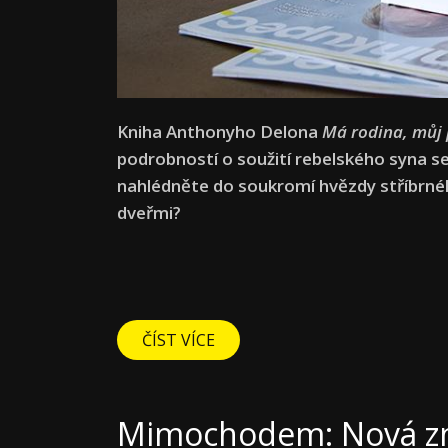
Kniha Anthonyho Delona
Má rodina, můj 
podrobností o soužití rebelského syna se
nahlédněte do soukromí hvězdy stříbrnéh
dveřmi?
ČÍST VÍCE
Mimochodem: Nová zn