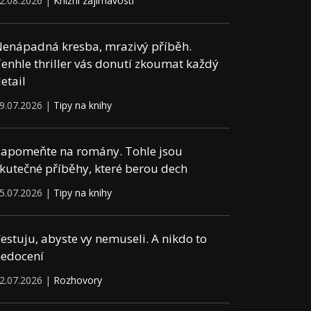
2.08.2026 |
Knižní zajímavosti
enápadná kresba, mrazivý příběh.
enhle thriller vás donutí zkoumat každý
etail
9.07.2026 |
Tipy na knihy
apomeňte na romány. Tohle jsou
kutečné příběhy, které berou dech
5.07.2026 |
Tipy na knihy
estuju, abyste vy nemuseli. A nikdo to
edocení
2.07.2026 |
Rozhovory