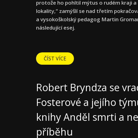
protože ho pohltil mýtus o rudém kraji a
lokality,“ zamýšlí se nad třetím pokračo
a vysokoškolský pedagog Martin Groman.
následující esej.
ČÍST VÍCE
Robert Bryndza se vra
Fosterové a jejího tým
knihy Anděl smrti a n
příběhu