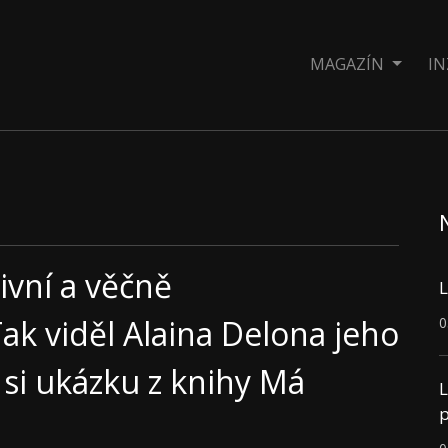
MAGAZÍN
IN
ivní a věčně
L
ak viděl Alaina Delona jeho
0
 si ukázku z knihy Má
L
p