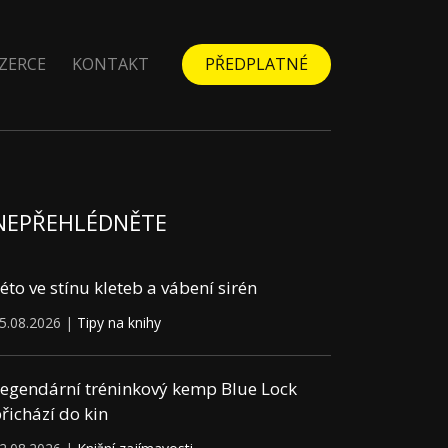
ZERCE
KONTAKT
PŘEDPLATNÉ
NEPŘEHLÉDNĚTE
éto ve stínu kleteb a vábení sirén
5.08.2026 |
Tipy na knihy
egendární tréninkový kemp Blue Lock
řichází do kin