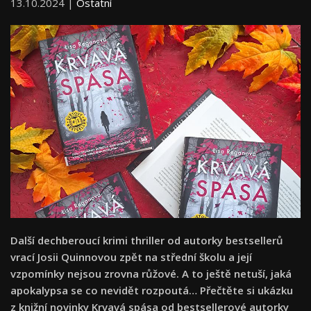
13.10.2024 |
Ostatní
Další dechberoucí krimi thriller od autorky bestsellerů
vrací Josii Quinnovou zpět na střední školu a její
vzpomínky nejsou zrovna růžové. A to ještě netuší, jaká
apokalypsa se co nevidět rozpoutá… Přečtěte si ukázku
z knižní novinky Krvavá spása od bestsellerové autorky