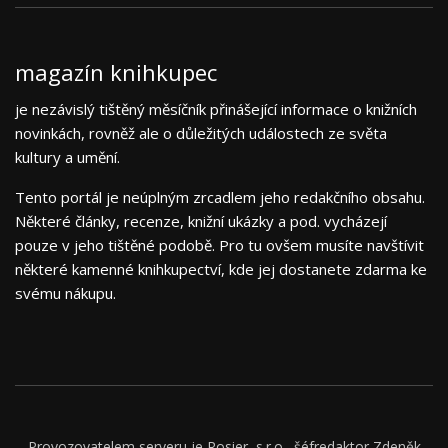
magazín knihkupec
je nezávislý tištěný měsíčník přinášející informace o knižních
novinkách, rovněž ale o důležitých událostech ze světa
kultury a umění.
Tento portál je neúplným zrcadlem jeho redakčního obsahu.
Některé články, recenze, knižní ukázky a pod. vycházejí
pouze v jeho tištěné podobě. Pro tu ovšem musíte navštívit
některé kamenné knihkupectví, kde jej dostanete zdarma ke
svému nákupu.
Provozovatelem serveru je Rosier, s.r.o., šéfredaktor Zdeněk