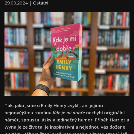
29.09.2024 |
Ostatní
Tak, jako jsme u Emily Henry zvyklí, ani jejímu
nejnovějšímu románu
Kde je mi dobře
nechybí originální
námět, spousta lásky a jedinečný humor. Příběh Harriet a
Wyna je ze života, je inspirativní a nejednou vás dožene
k slzám. Během čtení prožijete mnoho silných emocí, jež