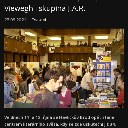
Viewegh i skupina J.A.R.
25.09.2024 |
Ostatní
Ve dnech 11. a 12. října se Havlíčkův Brod opět stane
centrem literárního světa, kdy se zde uskuteční již 34.