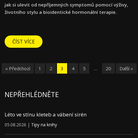
jak si ulevit od nepříjemných symptomů pomocí výživy,
životního stylu a bioidentické hormonální terapie.
ČÍST VÍCE
« Předchozí
1
2
3
4
5
…
20
Další »
NEPŘEHLÉDNĚTE
Léto ve stínu kleteb a vábení sirén
05.08.2026 |
Tipy na knihy