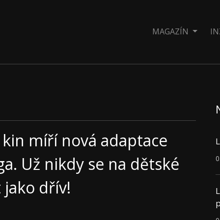
MAGAZÍN
IN
 kin míří nová adaptace
L
a. Už nikdy se na dětské
0
jako dřív!
L
p