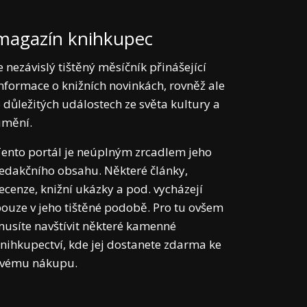
magazín knihkupec
e nezávislý tištěný měsíčník přinášející
nformace o knižních novinkách, rovněž ale
 důležitých událostech ze světa kultury a
umění.
ento portál je neúplným zrcadlem jeho
edakčního obsahu. Některé články,
ecenze, knižní ukázky a pod. vycházejí
ouze v jeho tištěné podobě. Pro tu ovšem
usíte navštívit některé kamenné
nihkupectví, kde jej dostanete zdarma ke
svému nákupu.