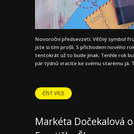
Novoroční předsevzetí. Věčný symbol fr
jste si tím prošli. S příchodem nového ro
tentokrát už to bude jinak. Tenhle rok bud
pár týdnů vracíte ke svému starému já. T
ČÍST VÍCE
Markéta Dočekalová o