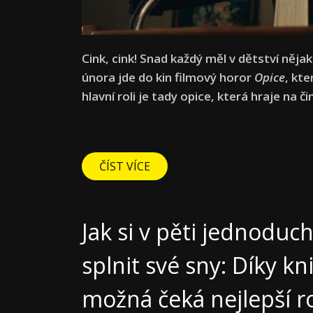
Cink, cink! Snad každý měl v dětství nějak
února jde do kin filmový horor
Opice
, kt
hlavní roli je tady opice, která hraje na 
ČÍST VÍCE
Jak si v pěti jednoduc
splnit své sny: Díky k
možná čeká nejlepší r