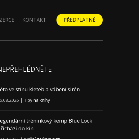
ZERCE
KONTAKT
PŘEDPLATNÉ
NEPŘEHLÉDNĚTE
éto ve stínu kleteb a vábení sirén
5.08.2026 |
Tipy na knihy
egendární tréninkový kemp Blue Lock
řichází do kin