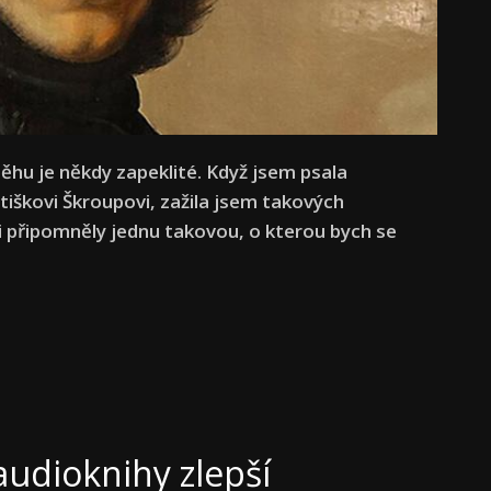
íběhu je někdy zapeklité. Když jsem psala
tiškovi Škroupovi, zažila jsem takových
 mi připomněly jednu takovou, o kterou bych se
audioknihy zlepší