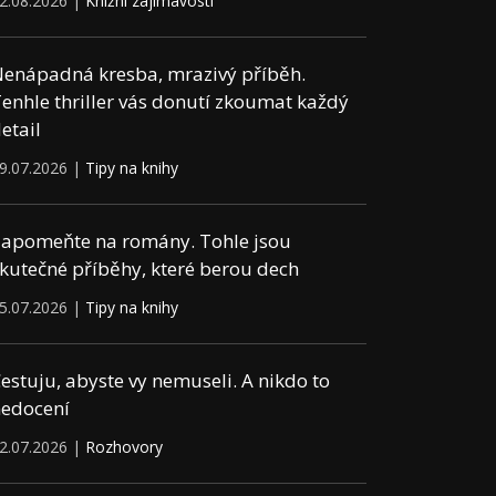
2.08.2026 |
Knižní zajímavosti
enápadná kresba, mrazivý příběh.
enhle thriller vás donutí zkoumat každý
etail
9.07.2026 |
Tipy na knihy
apomeňte na romány. Tohle jsou
kutečné příběhy, které berou dech
5.07.2026 |
Tipy na knihy
estuju, abyste vy nemuseli. A nikdo to
edocení
2.07.2026 |
Rozhovory