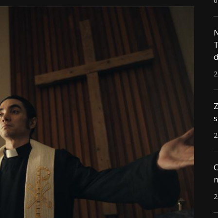
0
N
T
d
2
Z
s
2
C
n
2