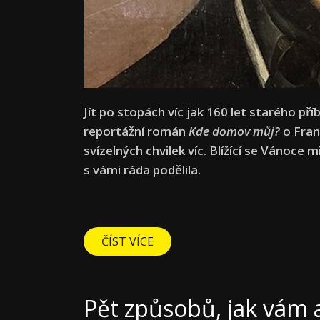
Jít po stopách víc jak 160 let starého př
reportážní román
Kde domov můj?
o Fran
svízelných chvilek víc. Blížící se Vánoce
s vámi ráda podělila.
ČÍST VÍCE
Pět způsobů, jak vám 