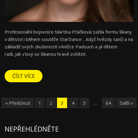
Profesionální bojovnice Martina Ptáčková zažila formu šikany
v dětství i během soutěže StarDance …když hvězdy tančí a na
základě svých zkušeností v knížce Padouch a já dětem
radí, jak v boji se šikanou hravě zvítězit.
ČÍST VÍCE
« Předchozí
1
2
3
4
5
…
64
Další »
NEPŘEHLÉDNĚTE