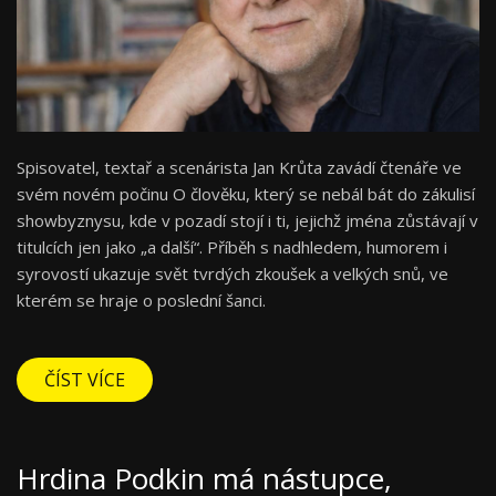
Spisovatel, textař a scenárista Jan Krůta zavádí čtenáře ve
svém novém počinu O člověku, který se nebál bát do zákulisí
showbyznysu, kde v pozadí stojí i ti, jejichž jména zůstávají v
titulcích jen jako „a další“. Příběh s nadhledem, humorem i
syrovostí ukazuje svět tvrdých zkoušek a velkých snů, ve
kterém se hraje o poslední šanci.
ČÍST VÍCE
Hrdina Podkin má nástupce,