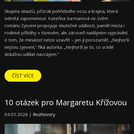
Skupina skautů, přízrak pohřebního vozu a krajina, která
odmítá zapomenout. Kateřina Surmanová ve svém
románu Zjevení propojuje skutečné události, paměť místa i
rodinné příběhy v tísnivém, ale zároveň nadějném vyprávění
o tom, že minulost nelze uzavřít – jen jí porozumět. „Nejhorší
nejsou zjevení,“ říká autorka. „Nejhorší je to, co si lidé
dokážou udělat navzájem.“
ČÍST VÍCE
10 otázek pro Margaretu Křížovou
04.05.2026 |
Rozhovory