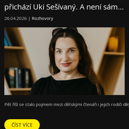
přichází Uki Sešívaný. A není sám…
26.04.2026 |
Rozhovory
Pět říší se stalo pojmem mezi dětskými čtenáři i jejich rodiči 
ČÍST VÍCE