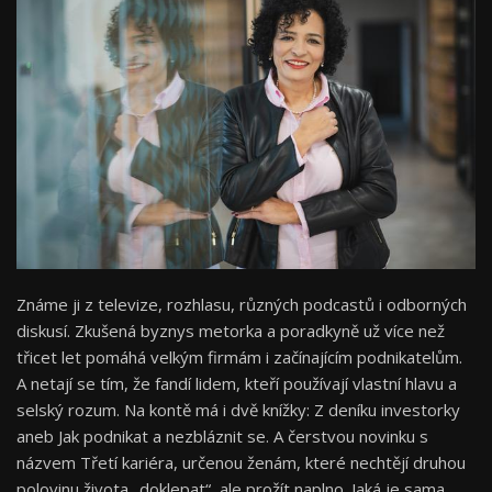
Známe ji z televize, rozhlasu, různých podcastů i odborných
diskusí. Zkušená byznys metorka a poradkyně už více než
třicet let pomáhá velkým firmám i začínajícím podnikatelům.
A netají se tím, že fandí lidem, kteří používají vlastní hlavu a
selský rozum. Na kontě má i dvě knížky: Z deníku investorky
aneb Jak podnikat a nezbláznit se. A čerstvou novinku s
názvem Třetí kariéra, určenou ženám, které nechtějí druhou
polovinu života „doklepat“, ale prožít naplno. Jaká je sama